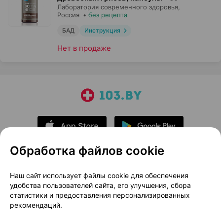
Лаборатория современного здоровья
,
Россия
•
без рецепта
БАД
Инструкция
Нет в продаже
Обработка файлов cookie
О проекте
Новости проекта
Наш сайт использует файлы cookie для обеспечения
удобства пользователей сайта, его улучшения, сбора
Размещение рекламы
Медицинский маркетинг
статистики и предоставления персонализированных
Публичный договор
Доставка
рекомендаций.
Пользовательское соглашение