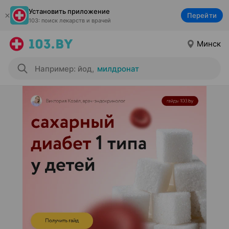
Установить приложение
Перейти
103: поиск лекарств и врачей
Минск
Например: йод
,
милдронат