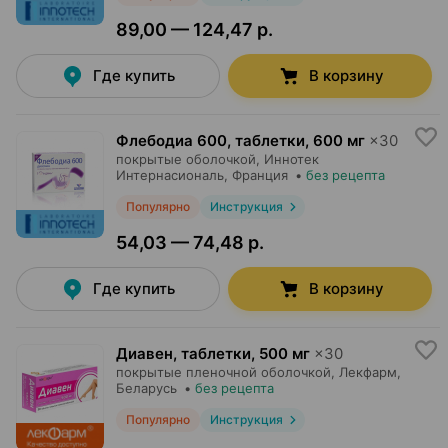
89,00 — 124,47 р.
Где купить
В корзину
Флебодиа 600, таблетки
,
600 мг
×
30
покрытые оболочкой,
Иннотек
Интернасиональ
, Франция
•
без рецепта
Популярно
Инструкция
54,03 — 74,48 р.
Где купить
В корзину
Диавен, таблетки
,
500 мг
×
30
покрытые пленочной оболочкой,
Лекфарм
,
Беларусь
•
без рецепта
Популярно
Инструкция