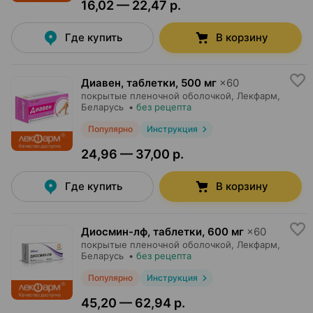
16,02 — 22,47 р.
Где купить
В корзину
Диавен, таблетки
,
500 мг
×
60
покрытые пленочной оболочкой,
Лекфарм
,
Беларусь
•
без рецепта
Популярно
Инструкция
24,96 — 37,00 р.
Где купить
В корзину
Диосмин-лф, таблетки
,
600 мг
×
60
покрытые пленочной оболочкой,
Лекфарм
,
Беларусь
•
без рецепта
Популярно
Инструкция
45,20 — 62,94 р.