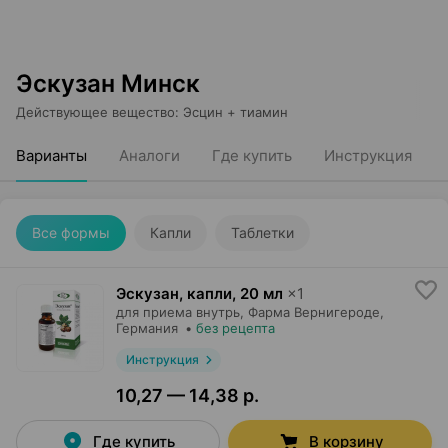
Эскузан Минск
Действующее вещество
:
Эсцин + тиамин
Варианты
Аналоги
Где купить
Инструкция
Все формы
Капли
Таблетки
Эскузан, капли
,
20 мл
×
1
для приема внутрь,
Фарма Вернигероде
,
Германия
•
без рецепта
Инструкция
10,27 — 14,38 р.
Где купить
В корзину