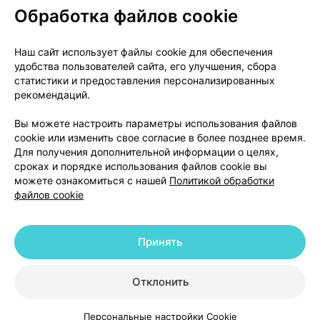
Обработка файлов cookie
О проекте
Новости проекта
Наш сайт использует файлы cookie для обеспечения
удобства пользователей сайта, его улучшения, сбора
Размещение рекламы
Медицинский маркетинг
статистики и предоставления персонализированных
Публичный договор
Доставка
рекомендаций.
Пользовательское соглашение
Вы можете настроить параметры использования файлов
Способы оплаты
Вакансии
Партнеры
cookie или изменить свое согласие в более позднее время.
Написать руководителю 103.by
Для получения дополнительной информации о целях,
сроках и порядке использования файлов cookie вы
Написать в поддержку
можете ознакомиться с нашей
Политикой обработки
Персональные настройки Cookie
файлов cookie
Обработка персональных данных
Принять
© 2026 ООО «Артокс Лаб», УНП 191700409 | 220012, Республика Беларусь,
г. Минск, улица Толбухина, 2, пом. 16 | help@103.by
|
Служба поддержки
+375 291212755
Отклонить
Персональные настройки Cookie