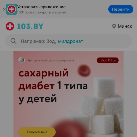
Установить приложение
Перейти
103: поиск лекарств и врачей
Минск
Например: йод
,
милдронат