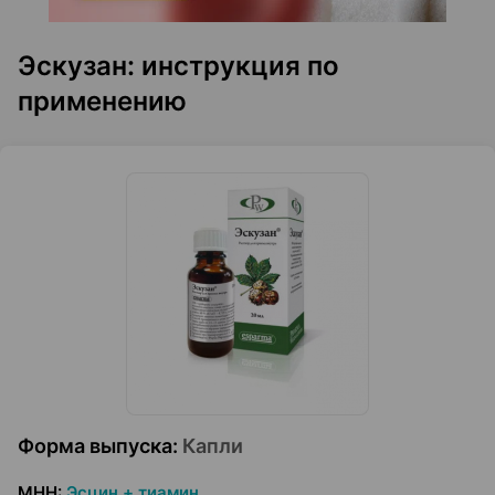
Эскузан: инструкция по
применению
Форма выпуска
:
Капли
МНН
:
Эсцин + тиамин