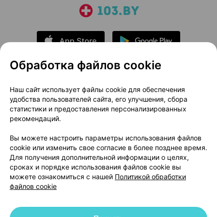
Обработка файлов cookie
О проекте
Новости проекта
Наш сайт использует файлы cookie для обеспечения
удобства пользователей сайта, его улучшения, сбора
Размещение рекламы
Медицинский маркетинг
статистики и предоставления персонализированных
Публичный договор
Доставка
рекомендаций.
Пользовательское соглашение
Вы можете настроить параметры использования файлов
Способы оплаты
Вакансии
Партнеры
cookie или изменить свое согласие в более позднее время.
Написать руководителю 103.by
Для получения дополнительной информации о целях,
сроках и порядке использования файлов cookie вы
Написать в поддержку
можете ознакомиться с нашей
Политикой обработки
Персональные настройки Cookie
файлов cookie
Обработка персональных данных