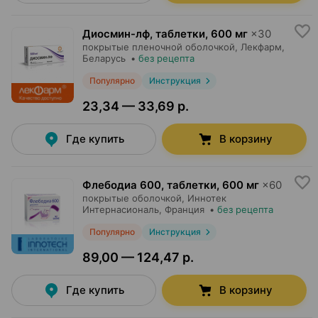
Диосмин-лф, таблетки
,
600 мг
×
30
покрытые пленочной оболочкой,
Лекфарм
,
Беларусь
•
без рецепта
Популярно
Инструкция
23,34 — 33,69 р.
Где купить
В корзину
Флебодиа 600, таблетки
,
600 мг
×
60
покрытые оболочкой,
Иннотек
Интернасиональ
, Франция
•
без рецепта
Популярно
Инструкция
89,00 — 124,47 р.
Где купить
В корзину