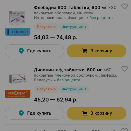
Флебодиа 600, таблетки
,
600 мг
×
30
покрытые оболочкой,
Иннотек
Интернасиональ
, Франция
•
без рецепта
Популярно
Инструкция
54,03 — 74,48 р.
Где купить
В корзину
Диосмин-лф, таблетки
,
600 мг
×
60
покрытые пленочной оболочкой,
Лекфарм
,
Беларусь
•
без рецепта
Популярно
Инструкция
45,20 — 62,94 р.
Где купить
В корзину