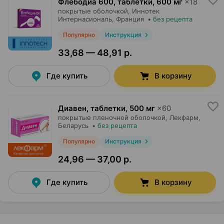
Флебодиа 600, таблетки
,
600 мг
×
18
покрытые оболочкой,
Иннотек
Интернасиональ
, Франция
•
без рецепта
Популярно
Инструкция
33,68 — 48,91 р.
Где купить
В корзину
Диавен, таблетки
,
500 мг
×
60
покрытые пленочной оболочкой,
Лекфарм
,
Беларусь
•
без рецепта
Популярно
Инструкция
24,96 — 37,00 р.
Где купить
В корзину