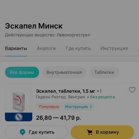
Эскапел Минск
Действующее вещество
:
Левоноргестрел
Варианты
Аналоги
Где купить
Инструкция
Все формы
Внутриматочная
Таблетки
Эскапел, таблетки
,
1.5 мг
×
1
Гедеон Рихтер
, Венгрия
•
без рецепта
Популярно
Инструкция
26,80 — 41,79 р.
Где купить
В корзину