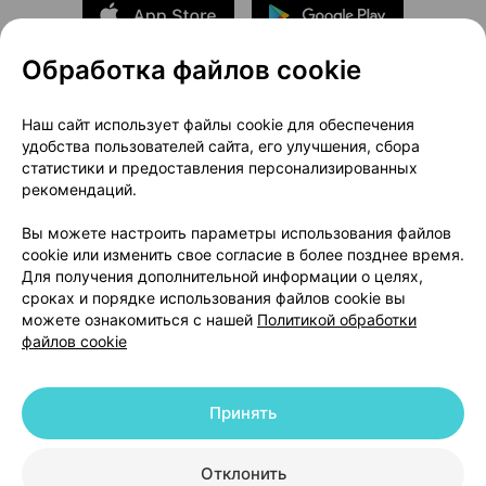
Обработка файлов cookie
О проекте
Новости проекта
Наш сайт использует файлы cookie для обеспечения
удобства пользователей сайта, его улучшения, сбора
Размещение рекламы
Медицинский маркетинг
статистики и предоставления персонализированных
Публичный договор
Доставка
рекомендаций.
Пользовательское соглашение
Вы можете настроить параметры использования файлов
Способы оплаты
Вакансии
Партнеры
cookie или изменить свое согласие в более позднее время.
Написать руководителю 103.by
Для получения дополнительной информации о целях,
сроках и порядке использования файлов cookie вы
Написать в поддержку
можете ознакомиться с нашей
Политикой обработки
Персональные настройки Cookie
файлов cookie
Обработка персональных данных
Принять
© 2026 ООО «Артокс Лаб», УНП 191700409 | 220012, Республика Беларусь,
г. Минск, улица Толбухина, 2, пом. 16 | help@103.by
|
Служба поддержки
+375 291212755
Отклонить