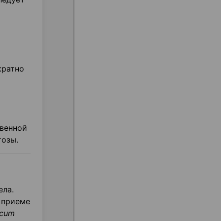
кратно
твенной
тозы.
ела.
 приеме
icum