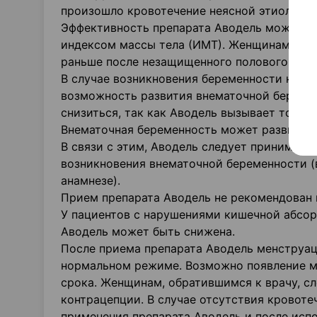
произошло кровотечение неясной этиологии
Эффективность препарата Аводель может бы
индексом массы тела (ИМТ). Женщинам сле
раньше после незащищенного полового акта
В случае возникновения беременности на ф
возможность развития внематочной береме
снизиться, так как Аводель вызывает торм
Внематочная беременность может развивать
В связи с этим, Аводель следует принимат
возникновения внематочной беременности (
анамнезе).
Прием препарата Аводель не рекомендован 
У пациентов с нарушениями кишечной абсор
Аводель может быть снижена.
После приема препарата Аводель менструаци
нормальном режиме. Возможно появление м
срока. Женщинам, обратившимся к врачу, с
контрацепции. В случае отсутствия кровот
применения препарата Аводель и после исп