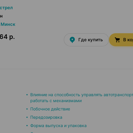
стрел
ен
Минск
64 р.
Где купить
В к
Влияние на способность управлять автотранспор
работать с механизмами
Побочное действие
Передозировка
Форма выпуска и упаковка