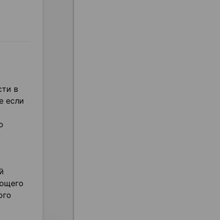
.
сти в
е если
о
й
ующего
ого