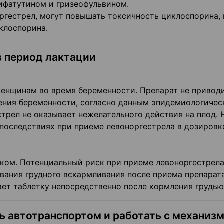
ифатутином и гризеофульвином.
ргестрел, могут повышать токсичность циклоспорина, 
клоспорина.
в период лактации
енщинам во время беременности. Препарат не приводи
ения беременности, согласно данным эпидемиологичес
трел не оказывает нежелательного действия на плод. 
последствиях при приеме левоноргестрела в дозировк
оком. Потенциальный риск при приеме левоноргестрел
вания грудного вскармливания после приема препарат
т таблетку непосредственно после кормления грудью
ь автотранспортом и работать с механиз