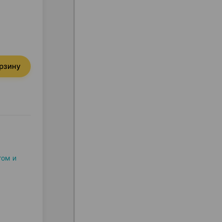
орзину
том и