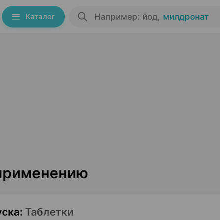
Каталог
Например: йод
,
милдронат
 применению
уска
:
Таблетки