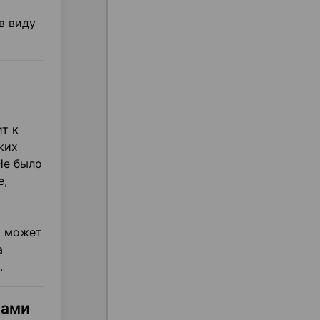
в виду
т к
ких
Не было
е,
а может
а
.
мами