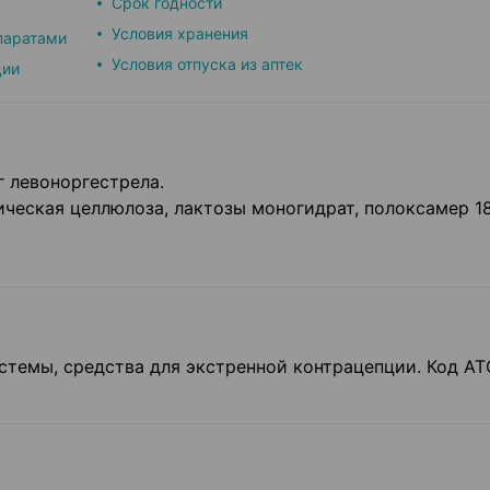
Срок годности
Условия хранения
паратами
Условия отпуска из аптек
ции
г левоноргестрела.
ческая целлюлоза, лактозы моногидрат, полоксамер 18
темы, средства для экстренной контрацепции. Код АТ