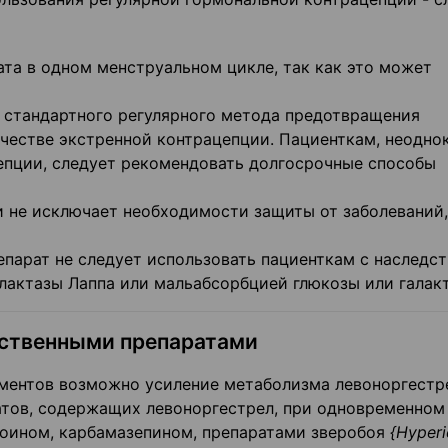
та в одном менструальном цикле, так как это может
е стандартного регулярного метода предотвращения
ачестве экстренной контрацепции. Пациенткам, неодно
пции, следует рекомендовать долгосрочные способы
 не исключает необходимости защиты от заболеваний,
парат не следует использовать пациенткам с наследс
лактазы Лаппа или мальабсорбцией глюкозы или галак
рственными препаратами
ментов возможно усиление метаболизма левоноргестр
тов, содержащих левоноргестрел, при одновременном
тоином, карбамазепином, препаратами зверобоя
{
Hyper