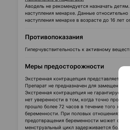
Аводель не рекомендуется назначать детям
наступления менархе. Данные относительно 
наступления менархе в возрасте до 16 лет о
Противопоказания
Гиперчувствительность к активному вещест
Меры предосторожности
Экстренная контрацепция представляет соб
Препарат не предназначен для замещения ре
Экстренная контрацепция не гарантирует пр
нет уверенности в том, когда точно произо
прошло более 72 часов в течение того же м
беременности. При половых отношениях на 
предотвращения беременности может оказа
менструальный цикл задерживается более че