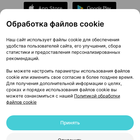
Обработка файлов cookie
О проекте
Новости проекта
Наш сайт использует файлы cookie для обеспечения
удобства пользователей сайта, его улучшения, сбора
Размещение рекламы
Медицинский маркетинг
статистики и предоставления персонализированных
Публичный договор
Доставка
рекомендаций.
Пользовательское соглашение
Вы можете настроить параметры использования файлов
Способы оплаты
Вакансии
Партнеры
cookie или изменить свое согласие в более позднее время.
Написать руководителю 103.by
Для получения дополнительной информации о целях,
сроках и порядке использования файлов cookie вы
Написать в поддержку
можете ознакомиться с нашей
Политикой обработки
Персональные настройки Cookie
файлов cookie
Обработка персональных данных
Принять
© 2026 ООО «Артокс Лаб», УНП 191700409 | 220012, Республика Беларусь,
г. Минск, улица Толбухина, 2, пом. 16 | help@103.by
|
Служба поддержки
+375 291212755