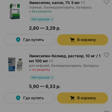
Эмоксипин, капли
,
1% 5 мл
×
1
глазные,
Белмедпрепараты
, Беларусь
•
без рецепта
Инструкция
2,80 — 3,29 р.
Где купить
В корзину
Эмоксипин-белмед, раствор
,
10 мг / 1
мл 100 мл
×
1
для инфузий,
Белмедпрепараты
, Беларусь
•
по рецепту
Инструкция
5,90 — 6,33 р.
Где купить
В корзину