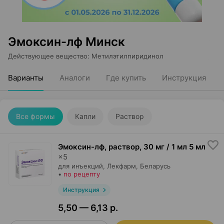
Эмоксин-лф Минск
Действующее вещество
:
Метилэтилпиридинол
Варианты
Аналоги
Где купить
Инструкция
Все формы
Капли
Раствор
Эмоксин-лф, раствор
,
30 мг / 1 мл 5 мл
×
5
для инъекций,
Лекфарм
, Беларусь
•
по рецепту
Инструкция
5,50 — 6,13 р.