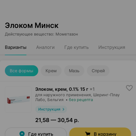
Элоком Минск
Действующее вещество
:
Мометазон
Варианты
Аналоги
Где купить
Инструкция
Все формы
Крем
Мазь
Спрей
Элоком, крем
,
0.1% 15 г
×
1
для наружного применения,
Шеринг-Плау
Лабо
, Бельгия
•
без рецепта
Инструкция
21,58 — 30,54 р.
Где купить
В корзину