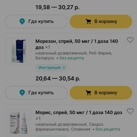
19,58 — 30,27 р.
Где купить
В корзину
Морезон, спрей
,
50 мкг / 1 доза 140
доз
×
1
назальный дозированный,
Реб-Фарма
,
Беларусь
•
без рецепта
Инструкция
20,64 — 30,54 р.
Где купить
В корзину
Морис, спрей
,
50 мкг / 1 доза 140 доз
×
1
назальный дозированный,
Сандоз
фармасьютикалз
, Словения
•
без рецепта