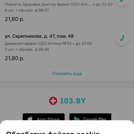
Планета Здоровья Доктор Время ООО Аптека №21
до 22:00
6 шт.
обновл. в 08:07
21,60 р.
ул. Скрипникова, д. 47, пом. 48
Доминантафарм ОДО Аптека №33
до 21:00
2 шт.
обновл. в 09:36
21,80 р.
Показать еще