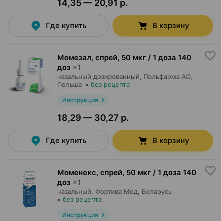
14,35 — 20,91 р.
Где купить
В корзину
Момезал, спрей
,
50 мкг / 1 доза 140
доз
×
1
назальный дозированный,
Польфарма AO
,
Польша
•
без рецепта
Инструкция
18,29 — 30,27 р.
Где купить
В корзину
Моменекс, спрей
,
50 мкг / 1 доза 140
доз
×
1
назальный,
Фортива Мед
, Беларусь
•
без рецепта
Инструкция