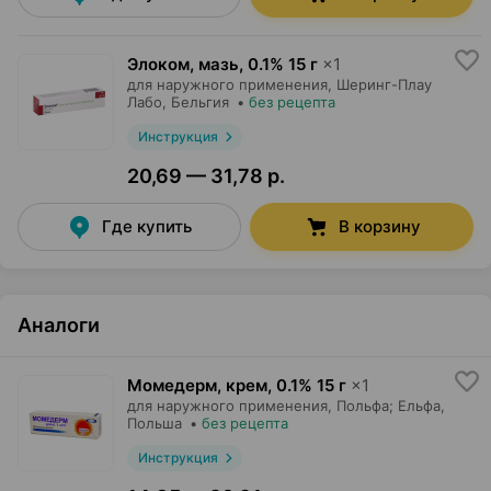
Элоком, мазь
,
0.1% 15 г
×
1
для наружного применения,
Шеринг-Плау
Лабо
, Бельгия
•
без рецепта
Инструкция
20,69 — 31,78 р.
Где купить
В корзину
Аналоги
Момедерм, крем
,
0.1% 15 г
×
1
для наружного применения,
Польфа; Ельфа
,
Польша
•
без рецепта
Инструкция