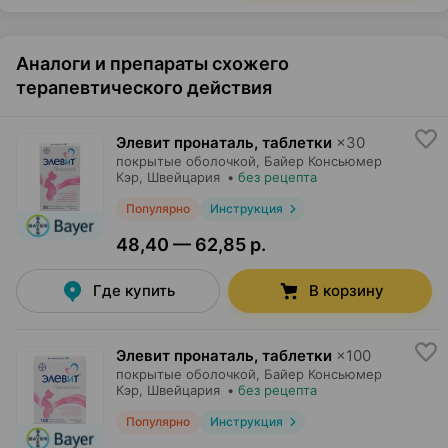
Аналоги и препараты схожего
терапевтического действия
Элевит пронаталь, таблетки
×
30
покрытые оболочкой,
Байер Консьюмер
Кэр
, Швейцария
•
без рецепта
Популярно
Инструкция
48,40 — 62,85 р.
Где купить
В корзину
Элевит пронаталь, таблетки
×
100
покрытые оболочкой,
Байер Консьюмер
Кэр
, Швейцария
•
без рецепта
Популярно
Инструкция