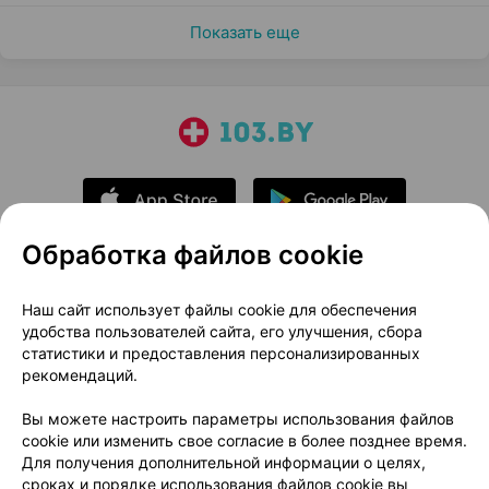
Показать еще
Обработка файлов cookie
О проекте
Новости проекта
Наш сайт использует файлы cookie для обеспечения
удобства пользователей сайта, его улучшения, сбора
Размещение рекламы
Медицинский маркетинг
статистики и предоставления персонализированных
Публичный договор
Доставка
рекомендаций.
Пользовательское соглашение
Вы можете настроить параметры использования файлов
Способы оплаты
Вакансии
Партнеры
cookie или изменить свое согласие в более позднее время.
Написать руководителю 103.by
Для получения дополнительной информации о целях,
сроках и порядке использования файлов cookie вы