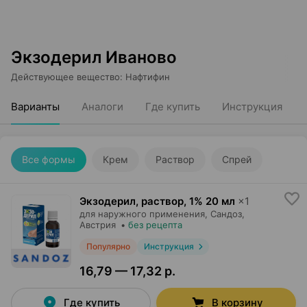
Экзодерил Иваново
Действующее вещество
:
Нафтифин
Варианты
Аналоги
Где купить
Инструкция
Все формы
Крем
Раствор
Спрей
Экзодерил, раствор
,
1% 20 мл
×
1
для наружного применения,
Сандоз
,
Австрия
•
без рецепта
Популярно
Инструкция
16,79 — 17,32 р.
Где купить
В корзину