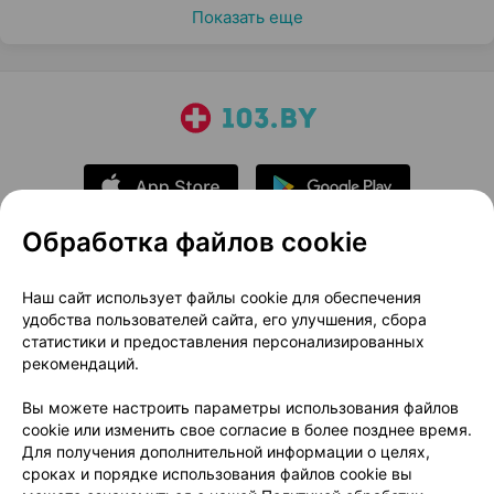
Показать еще
Обработка файлов cookie
О проекте
Новости проекта
Наш сайт использует файлы cookie для обеспечения
удобства пользователей сайта, его улучшения, сбора
Размещение рекламы
Медицинский маркетинг
статистики и предоставления персонализированных
Публичный договор
Доставка
рекомендаций.
Пользовательское соглашение
Вы можете настроить параметры использования файлов
Способы оплаты
Вакансии
Партнеры
cookie или изменить свое согласие в более позднее время.
Написать руководителю 103.by
Для получения дополнительной информации о целях,
сроках и порядке использования файлов cookie вы
Написать в поддержку