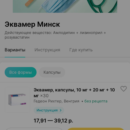
Эквамер Минск
Действующее вещество
:
Амлодипин + лизиноприл +
розувастатин
Варианты
Инструкция
Где купить
Все формы
Капсулы
Эквамер, капсулы
,
10 мг + 20 мг + 10
мг
×
30
Гедеон Рихтер
, Венгрия
•
без рецепта
Инструкция
17,91 — 39,12 р.