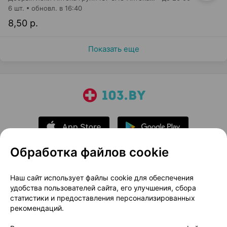
6 шт.
обновл. в 16:40
8,50 р.
Показать еще
Обработка файлов cookie
О проекте
Новости проекта
Наш сайт использует файлы cookie для обеспечения
удобства пользователей сайта, его улучшения, сбора
Размещение рекламы
Медицинский маркетинг
статистики и предоставления персонализированных
Публичный договор
Доставка
рекомендаций.
Пользовательское соглашение