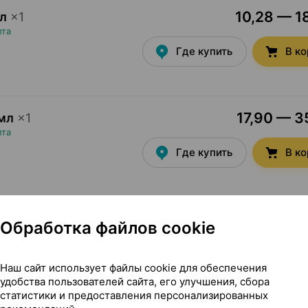
10,28 — 18
л
×
1
пта
Где купить
В к
17,90 — 35
мл
×
1
пта
Где купить
В к
Обработка файлов cookie
Наш сайт использует файлы cookie для обеспечения
удобства пользователей сайта, его улучшения, сбора
20, Падис С Беларусь
статистики и предоставления персонализированных