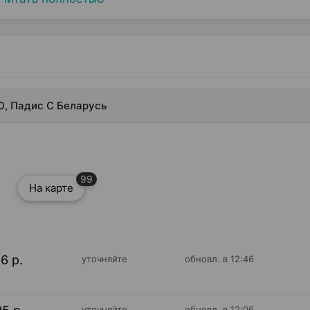
20, Падис С Беларусь
99
На карте
96 р.
уточняйте
обновл. в 12:46
уточняйте
обновл. в 12:06