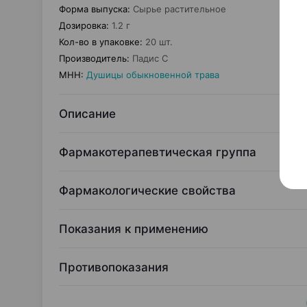
Форма выпуска
:
Сырье растительное
Дозировка
:
1.2 г
Кол-во в упаковке
:
20 шт.
Производитель
:
Падис С
МНН
:
Душицы обыкновенной трава
Описание
Фармакотерапевтическая группа
Фармакологические свойства
Показания к применению
Противопоказания