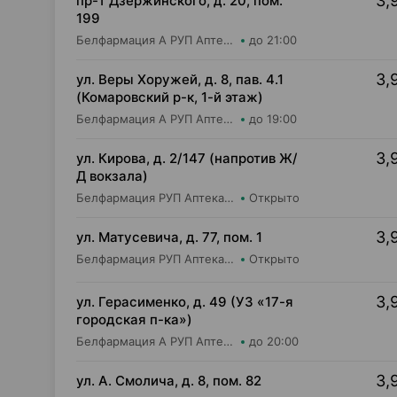
3,
пр-т Дзержинского, д. 20, пом.
199
Белфармация А РУП Аптека №11
до 21:00
3,
ул. Веры Хоружей, д. 8, пав. 4.1
(Комаровский р-к, 1-й этаж)
Белфармация А РУП Аптека №9
до 19:00
3,
ул. Кирова, д. 2/147 (напротив Ж/
Д вокзала)
Белфармация РУП Аптека №19 (дежурная)
Открыто
3,
ул. Матусевича, д. 77, пом. 1
Белфармация РУП Аптека №68 (дежурная)
Открыто
3,
ул. Герасименко, д. 49 (УЗ «17-я
городская п-ка»)
Белфармация А РУП Аптека №90
до 20:00
3,
ул. А. Смолича, д. 8, пом. 82