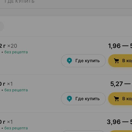
ГДЕ КУПИТЬ
1,96 — 
2 г
×
20
•
без рецепта
Где купить
В к
5,27 — 
0 г
×
1
•
без рецепта
Где купить
В к
3,96 — 5
0 г
×
1
•
без рецепта