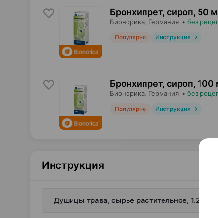
Бронхипрет, сироп
,
50 м
Бионорика
, Германия
•
без реце
Популярно
Инструкция
Бронхипрет, сироп
,
100 
Бионорика
, Германия
•
без реце
Популярно
Инструкция
Инструкция
Душицы трава, сырье растительное, 1.2 г ×