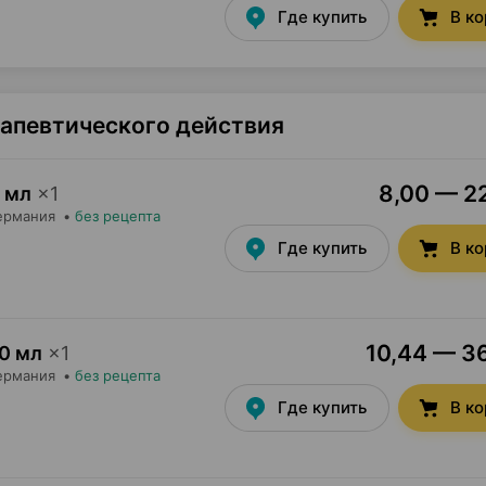
Где купить
В к
рапевтического действия
8,00 — 22
 мл
×
1
Германия
•
без рецепта
Где купить
В к
10,44 — 36
0 мл
×
1
Германия
•
без рецепта
Где купить
В к