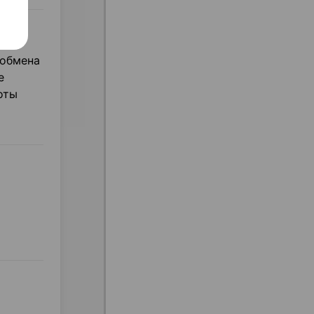
 обмена
е
оты