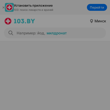
Установить приложение
Перейти
103: поиск лекарств и врачей
Минск
Например: йод
,
милдронат