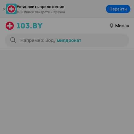
Установить приложение
Перейти
103: поиск лекарств и врачей
Минск
Например: йод
,
милдронат