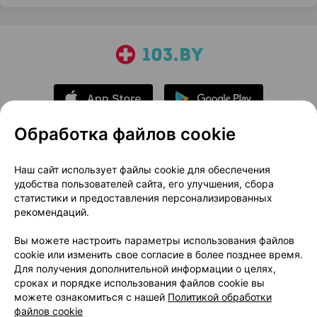
Обработка файлов cookie
О проекте
Новости проекта
Наш сайт использует файлы cookie для обеспечения
удобства пользователей сайта, его улучшения, сбора
Размещение рекламы
Медицинский маркетинг
статистики и предоставления персонализированных
Публичный договор
Доставка
рекомендаций.
Пользовательское соглашение
Вы можете настроить параметры использования файлов
Способы оплаты
Вакансии
Партнеры
cookie или изменить свое согласие в более позднее время.
Написать руководителю 103.by
Для получения дополнительной информации о целях,
сроках и порядке использования файлов cookie вы
Написать в поддержку
можете ознакомиться с нашей
Политикой обработки
Персональные настройки Cookie
файлов cookie