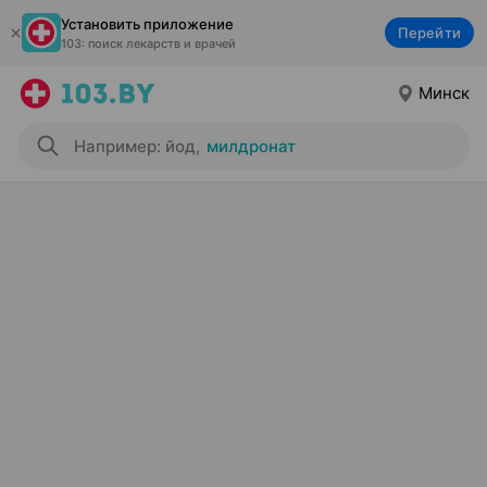
Установить приложение
Перейти
103: поиск лекарств и врачей
Минск
Например: йод
,
милдронат