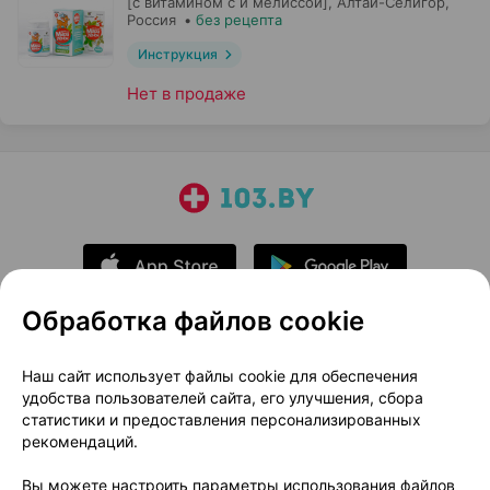
[с витамином с и мелиссой],
Алтай-Селигор
,
Россия
•
без рецепта
Инструкция
Нет в продаже
Обработка файлов cookie
О проекте
Новости проекта
Наш сайт использует файлы cookie для обеспечения
удобства пользователей сайта, его улучшения, сбора
Размещение рекламы
Медицинский маркетинг
статистики и предоставления персонализированных
Публичный договор
Доставка
рекомендаций.
Пользовательское соглашение
Вы можете настроить параметры использования файлов