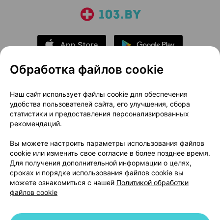
Обработка файлов cookie
О проекте
Новости проекта
Наш сайт использует файлы cookie для обеспечения
удобства пользователей сайта, его улучшения, сбора
Размещение рекламы
Медицинский маркетинг
статистики и предоставления персонализированных
Публичный договор
Доставка
рекомендаций.
Пользовательское соглашение
Вы можете настроить параметры использования файлов
Способы оплаты
Вакансии
Партнеры
cookie или изменить свое согласие в более позднее время.
Написать руководителю 103.by
Для получения дополнительной информации о целях,
сроках и порядке использования файлов cookie вы
Написать в поддержку
можете ознакомиться с нашей
Политикой обработки
Персональные настройки Cookie
файлов cookie
Обработка персональных данных