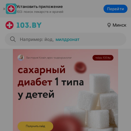
Установить приложение
Перейти
103: поиск лекарств и врачей
Минск
Например: йод
,
милдронат