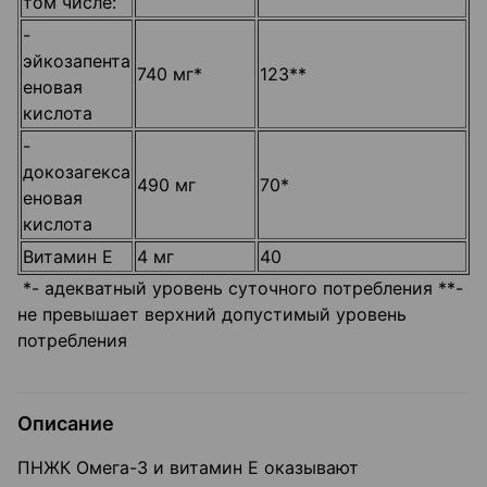
том числе:
-
эйкозапента
740 мг*
123**
еновая
кислота
-
докозагекса
490 мг
70*
еновая
кислота
Витамин Е
4 мг
40
*- адекватный уровень суточного потребления **-
не превышает верхний допустимый уровень
потребления
Описание
ПНЖК Омега-3 и витамин Е оказывают