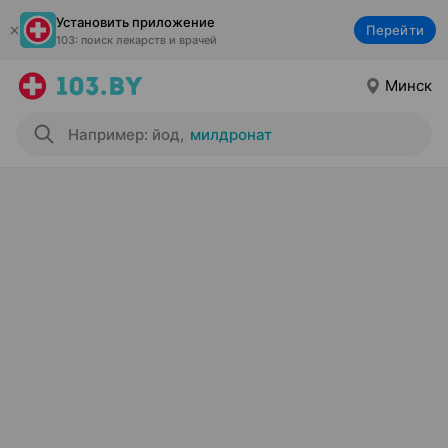
Установить приложение
Перейти
103: поиск лекарств и врачей
Минск
Например: йод
,
милдронат