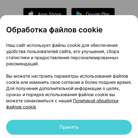
Обработка файлов cookie
О проекте
Новости проекта
Наш сайт использует файлы cookie для обеспечения
удобства пользователей сайта, его улучшения, сбора
Размещение рекламы
Медицинский маркетинг
статистики и предоставления персонализированных
Публичный договор
Доставка
рекомендаций.
Пользовательское соглашение
Вы можете настроить параметры использования файлов
Способы оплаты
Вакансии
Партнеры
cookie или изменить свое согласие в более позднее время.
Написать руководителю 103.by
Для получения дополнительной информации о целях,
сроках и порядке использования файлов cookie вы
Написать в поддержку
можете ознакомиться с нашей
Политикой обработки
Персональные настройки Cookie
файлов cookie
Обработка персональных данных
Принять
© 2026 ООО «Артокс Лаб», УНП 191700409 | 220012, Республика Беларусь,
г. Минск, улица Толбухина, 2, пом. 16 | help@103.by
|
Служба поддержки