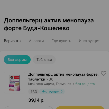
Доппельгерц актив менопауза
форте Буда-Кошелево
Варианты
Аналоги
Где купить
Инструкция
Все формы
Таблетки
Доппельгерц актив менопауза форте,
таблетки
×
30
Квайссер Фарма
, Германия
•
без рецепта
БАД
Инструкция
39,14 р.