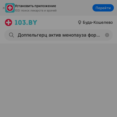
Установить приложение
Перейти
103: поиск лекарств и врачей
Буда-Кошелево