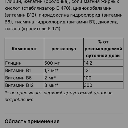
Глицин, желатин (оболочка), соли магния жирных
кислот (стабилизатор Е 470), цианокобаламин
(витамин В12), пиридоксина гидрохлорид (витамин
В6), тиамина гидрохлорид (витамин В1), диоксид
титана (краситель Е 171).
% от
Компонент
per капсул
рекомендуемой
суточной дозы
Глицин
500 мг
14.2
Витамин B1
1,7 мг*
121
Витамин B6
2 мг*
100
Витамин B12
3 мкг*
300
*- не превышает верхний допустимый уровень
потребления.
Область применения