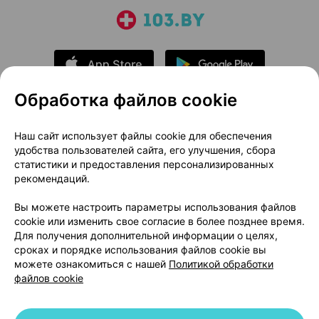
Обработка файлов cookie
О проекте
Новости проекта
Наш сайт использует файлы cookie для обеспечения
удобства пользователей сайта, его улучшения, сбора
Размещение рекламы
Медицинский маркетинг
статистики и предоставления персонализированных
Публичный договор
Доставка
рекомендаций.
Пользовательское соглашение
Вы можете настроить параметры использования файлов
Способы оплаты
Вакансии
Партнеры
cookie или изменить свое согласие в более позднее время.
Написать руководителю 103.by
Для получения дополнительной информации о целях,
сроках и порядке использования файлов cookie вы
Написать в поддержку
можете ознакомиться с нашей
Политикой обработки
Персональные настройки Cookie
файлов cookie
Обработка персональных данных