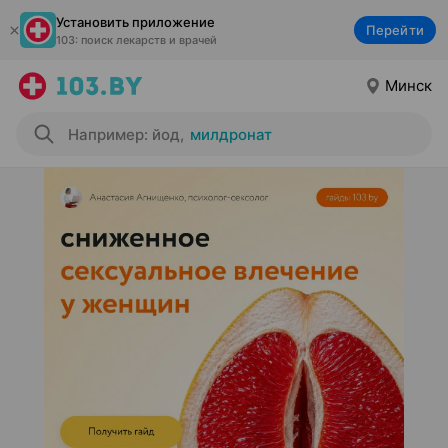
Установить приложение
Перейти
103: поиск лекарств и врачей
Минск
Например: йод
,
милдронат