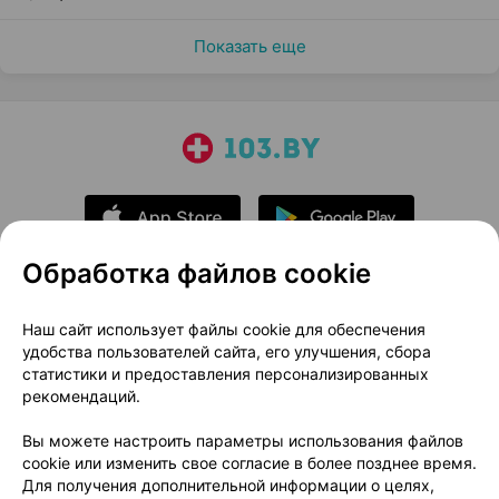
Показать еще
Обработка файлов cookie
О проекте
Новости проекта
Наш сайт использует файлы cookie для обеспечения
удобства пользователей сайта, его улучшения, сбора
Размещение рекламы
Медицинский маркетинг
статистики и предоставления персонализированных
Публичный договор
Доставка
рекомендаций.
Пользовательское соглашение
Вы можете настроить параметры использования файлов
Способы оплаты
Вакансии
Партнеры
cookie или изменить свое согласие в более позднее время.
Написать руководителю 103.by
Для получения дополнительной информации о целях,