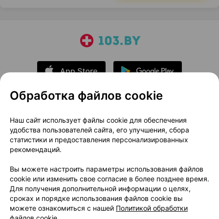
Обработка файлов cookie
О проекте
Новости проекта
Наш сайт использует файлы cookie для обеспечения
удобства пользователей сайта, его улучшения, сбора
Размещение рекламы
Медицинский маркетинг
статистики и предоставления персонализированных
Публичный договор
Доставка
рекомендаций.
Пользовательское соглашение
Вы можете настроить параметры использования файлов
Способы оплаты
Вакансии
Партнеры
cookie или изменить свое согласие в более позднее время.
Написать руководителю 103.by
Для получения дополнительной информации о целях,
сроках и порядке использования файлов cookie вы
Написать в поддержку
можете ознакомиться с нашей
Политикой обработки
Персональные настройки Cookie
файлов cookie