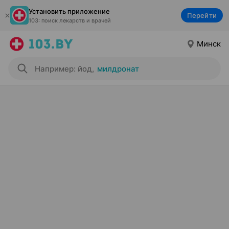
Установить приложение
Перейти
103: поиск лекарств и врачей
Минск
Например: йод
,
милдронат