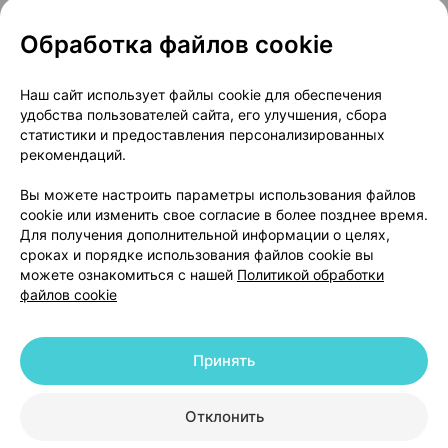
Обработка файлов cookie
О проекте
Новости проекта
Наш сайт использует файлы cookie для обеспечения
удобства пользователей сайта, его улучшения, сбора
Размещение рекламы
Медицинский маркетинг
статистики и предоставления персонализированных
Публичный договор
Доставка
рекомендаций.
Пользовательское соглашение
Вы можете настроить параметры использования файлов
Способы оплаты
Вакансии
Партнеры
cookie или изменить свое согласие в более позднее время.
Написать руководителю 103.by
Для получения дополнительной информации о целях,
сроках и порядке использования файлов cookie вы
Написать в поддержку
можете ознакомиться с нашей
Политикой обработки
Персональные настройки Cookie
файлов cookie
Обработка персональных данных
Принять
© 2026 ООО «Артокс Лаб», УНП 191700409 | 220012, Республика Беларусь,
г. Минск, улица Толбухина, 2, пом. 16 | help@103.by
|
Служба поддержки
+375 291212755
Отклонить