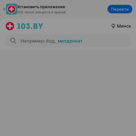
Установить приложение
Перейти
103: поиск лекарств и врачей
Минск
Например: йод
,
милдронат