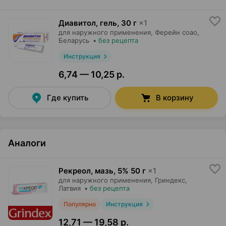
Диавитол, гель
,
30 г
×
1
для наружного применения,
Ферейн соао
,
Беларусь
•
без рецепта
Инструкция
6,74 — 10,25 р.
Где купить
В корзину
Аналоги
Рекреол, мазь
,
5% 50 г
×
1
для наружного применения,
Гриндекс
,
Латвия
•
без рецепта
Популярно
Инструкция
12,71 — 19,58 р.