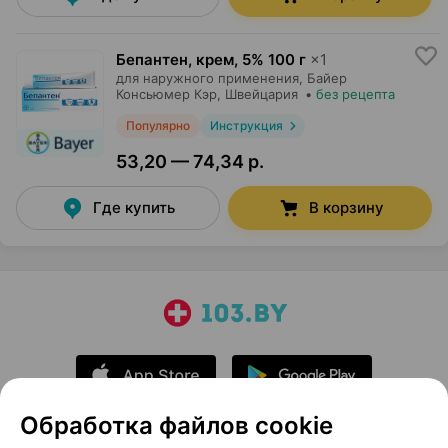
Бепантен, крем
,
5% 100 г
×
1
для наружного применения,
Байер
Консьюмер Кэр
, Швейцария
•
без рецепта
Популярно
Инструкция
53,20 — 74,34 р.
Где купить
В корзину
Обработка файлов cookie