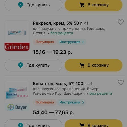
Где купить
В корзину
Рекреол, крем
,
5% 50 г
×
1
для наружного применения,
Гриндекс
,
Латвия
•
без рецепта
Популярно
Инструкция
15,16 — 19,23 р.
Где купить
В корзину
Бепантен, мазь
,
5% 100 г
×
1
для наружного применения,
Байер
Консьюмер Кэр
, Швейцария
•
без рецепта
Популярно
Инструкция
54,40 — 77,65 р.
Где купить
В корзину