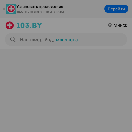
Установить приложение
Перейти
103: поиск лекарств и врачей
Минск
Например: йод
,
милдронат