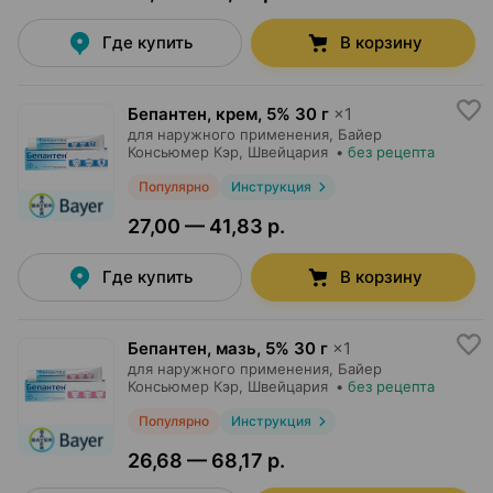
Где купить
В корзину
Бепантен, крем
,
5% 30 г
×
1
для наружного применения,
Байер
Консьюмер Кэр
, Швейцария
•
без рецепта
Популярно
Инструкция
27,00 — 41,83 р.
Где купить
В корзину
Бепантен, мазь
,
5% 30 г
×
1
для наружного применения,
Байер
Консьюмер Кэр
, Швейцария
•
без рецепта
Популярно
Инструкция
26,68 — 68,17 р.