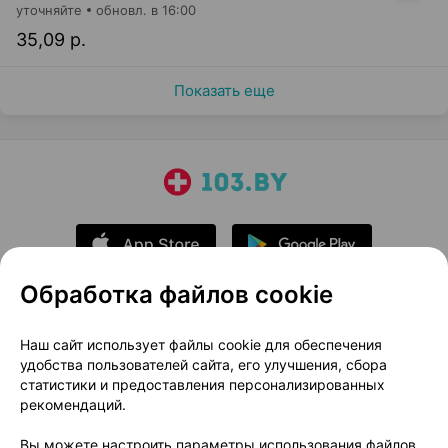
уточняйте
обновл. в 16:00
35,09 р.
Показать еще
Обработка файлов cookie
О проекте
Новости проекта
Наш сайт использует файлы cookie для обеспечения
удобства пользователей сайта, его улучшения, сбора
Размещение рекламы
Медицинский маркетинг
статистики и предоставления персонализированных
Публичный договор
Доставка
рекомендаций.
Пользовательское соглашение
Вы можете настроить параметры использования файлов