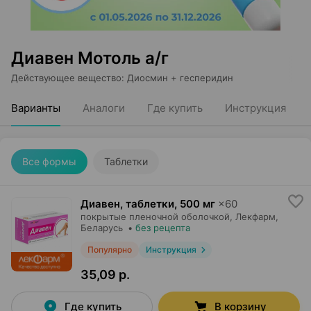
Диавен Мотоль а/г
Действующее вещество
:
Диосмин + гесперидин
Варианты
Аналоги
Где купить
Инструкция
Все формы
Таблетки
Диавен, таблетки
,
500 мг
×
60
покрытые пленочной оболочкой,
Лекфарм
,
Беларусь
•
без рецепта
Популярно
Инструкция
35,09 р.
Где купить
В корзину