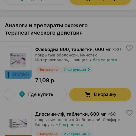
Аналоги и препараты схожего
терапевтического действия
Флебодиа 600, таблетки
,
600 мг
×
30
покрытые оболочкой,
Иннотек
Интернасиональ
, Франция
•
без рецепта
Популярно
Инструкция
71,09 р.
Где купить
В корзину
Диосмин-лф, таблетки
,
600 мг
×
60
покрытые пленочной оболочкой,
Лекфарм
,
Беларусь
•
без рецепта
Популярно
Инструкция