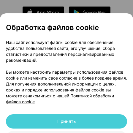
Обработка файлов cookie
О проекте
Новости проекта
Наш сайт использует файлы cookie для обеспечения
удобства пользователей сайта, его улучшения, сбора
Размещение рекламы
Медицинский маркетинг
статистики и предоставления персонализированных
Публичный договор
Доставка
рекомендаций.
Пользовательское соглашение
Вы можете настроить параметры использования файлов
Способы оплаты
Вакансии
Партнеры
cookie или изменить свое согласие в более позднее время.
Написать руководителю 103.by
Для получения дополнительной информации о целях,
сроках и порядке использования файлов cookie вы
Написать в поддержку
можете ознакомиться с нашей
Политикой обработки
Персональные настройки Cookie
файлов cookie
Обработка персональных данных
Принять
© 2026 ООО «Артокс Лаб», УНП 191700409 | 220012, Республика Беларусь,
г. Минск, улица Толбухина, 2, пом. 16 | help@103.by
|
Служба поддержки