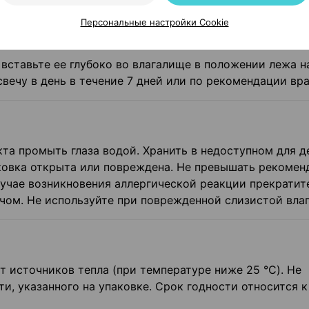
Персональные настройки Cookie
вставьте ее глубоко во влагалище в положении лежа на
вечу в день в течение 7 дней или по рекомендации вра
акта промыть глаза водой. Хранить в недоступном для д
паковка открыта или повреждена. Не превышать рекоме
случае возникновения аллергической реакции прекратит
ачом. Не используйте при поврежденной слизистой вла
т источников тепла (при температуре ниже 25 °C). Не
и, указанного на упаковке. Срок годности относится к