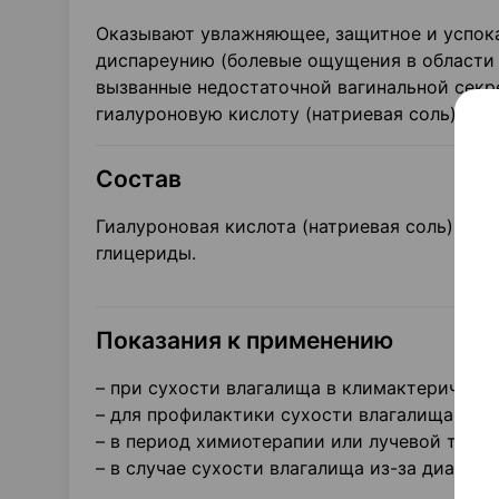
Оказывают увлажняющее, защитное и успока
диспареунию (болевые ощущения в области 
вызванные недостаточной вагинальной секр
гиалуроновую кислоту (натриевая соль).
Состав
Гиалуроновая кислота (натриевая соль), ви
глицериды.
Показания к применению
– при сухости влагалища в климактерическо
– для профилактики сухости влагалища в п
– в период химиотерапии или лучевой терап
– в случае сухости влагалища из-за диабета 