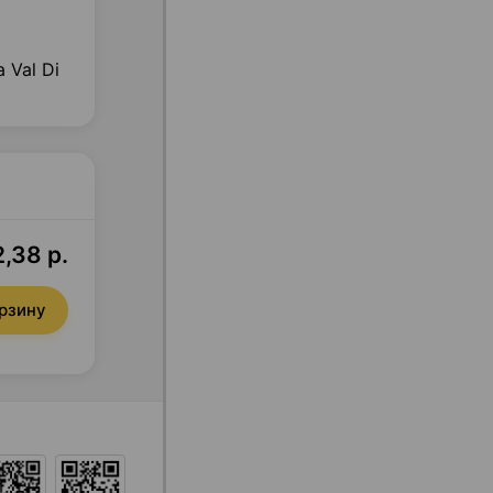
 Val Di
,38 р.
орзину