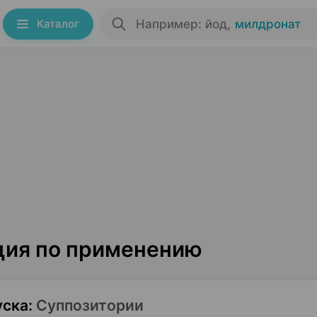
Каталог
Например: йод
,
милдронат
кция по применению
уска
:
Суппозитории