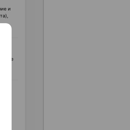
ние и
та),
ческие