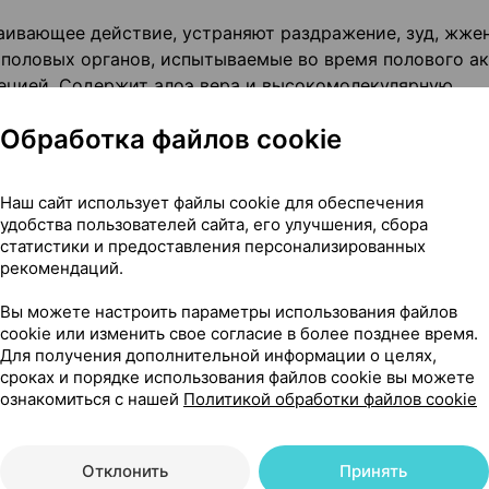
ивающее действие, устраняют раздражение, зуд, жже
половых органов, испытываемые во время полового ак
ецией. Содержит алоэ вера и высокомолекулярную
Обработка файлов cookie
Наш сайт использует файлы cookie для обеспечения
тамин Е, липофильный экстракт алоэ вера, полусинтети
удобства пользователей сайта, его улучшения, сбора
статистики и предоставления персонализированных
рекомендаций.
Вы можете настроить параметры использования файлов
cookie или изменить свое согласие в более позднее время.
Для получения дополнительной информации о целях,
сроках и порядке использования файлов cookie вы можете
м периоде и менопаузе;
ознакомиться с нашей
Политикой обработки файлов cookie
ослеродовом периоде;
ии;
и / или стресса.
Отклонить
Принять