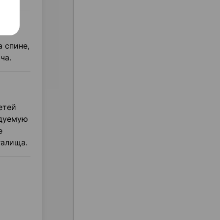
 спине,
ча.
етей
ндуемую
е
галища.