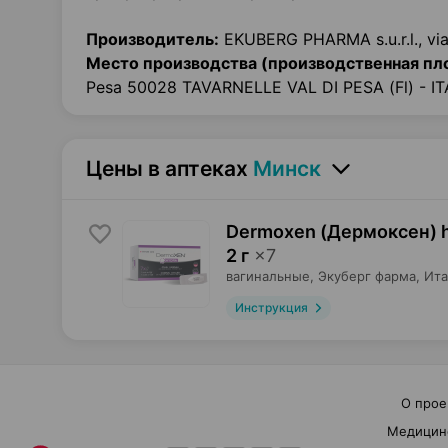
Производитель:
EKUBERG PHARMA s.u.r.l., via 
Место производства (производственная пл
Pesa 50028 TAVARNELLE VAL DI PESA (Fl) - IT
Цены в аптеках
Минск
Dermoxen (Дермоксен) h
2 г
×
7
вагинальные,
Экуберг фарма
, Ит
Инструкция
О прое
Медицин