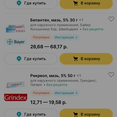
Где купить
В корзину
Бепантен, мазь
,
5% 30 г
×
1
для наружного применения,
Байер
Консьюмер Кэр
, Швейцария
•
без рецепта
Популярно
Инструкция
26,68 — 68,17 р.
Где купить
В корзину
Рекреол, мазь
,
5% 50 г
×
1
для наружного применения,
Гриндекс
,
Латвия
•
без рецепта
Популярно
Инструкция
12,71 — 19,58 р.
Где купить
В корзину