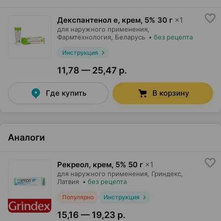
Декспантенол е, крем
,
5% 30 г
×
1
для наружного применения,
Фармтехнология
, Беларусь
•
без рецепта
Инструкция
11,78 — 25,47 р.
Где купить
В корзину
Аналоги
Рекреол, крем
,
5% 50 г
×
1
для наружного применения,
Гриндекс
,
Латвия
•
без рецепта
Популярно
Инструкция
15,16 — 19,23 р.