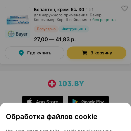
Бепантен, крем
,
5% 30 г
×
1
для наружного применения,
Байер
Консьюмер Кэр
, Швейцария
•
без рецепта
Популярно
Инструкция
27,00 — 41,83 р.
Где купить
В корзину
Обработка файлов cookie
О проекте
Новости проекта