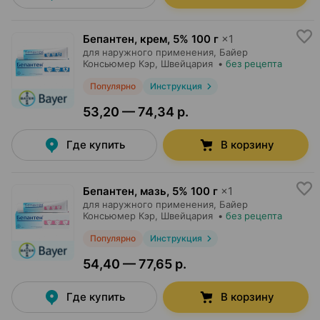
Бепантен, крем
,
5% 100 г
×
1
для наружного применения,
Байер
Консьюмер Кэр
, Швейцария
•
без рецепта
Популярно
Инструкция
53,20 — 74,34 р.
Где купить
В корзину
Бепантен, мазь
,
5% 100 г
×
1
для наружного применения,
Байер
Консьюмер Кэр
, Швейцария
•
без рецепта
Популярно
Инструкция
54,40 — 77,65 р.
Где купить
В корзину