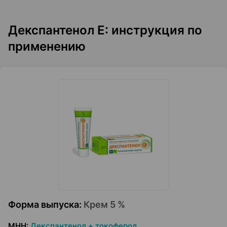
Декспантенол Е: инструкция по
применению
Форма выпуска
:
Крем 5 %
МНН
:
Декспантенол + токоферол