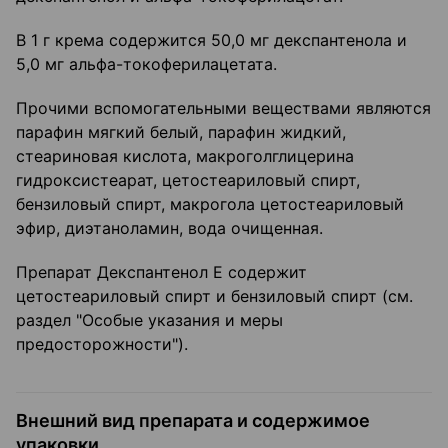
В 1 г крема содержится 50,0 мг декспантенола и
5,0 мг альфа-токоферилацетата.
Прочими вспомогательными веществами являются
парафин мягкий белый, парафин жидкий,
стеариновая кислота, макроголглицерина
гидроксистеарат, цетостеариловый спирт,
бензиловый спирт, макрогола цетостеариловый
эфир, диэтаноламин, вода очищенная.
Препарат Декспантенол Е содержит
цетостеариловый спирт и бензиловый спирт (см.
раздел "Особые указания и меры
предосторожности").
Внешний вид препарата и содержимое
упаковки