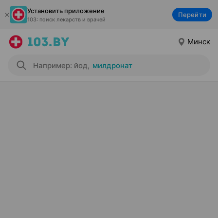
Установить приложение
Перейти
103: поиск лекарств и врачей
Минск
Например: йод
,
милдронат