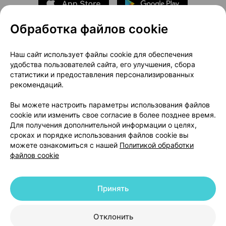
Обработка файлов cookie
О проекте
Новости проекта
Наш сайт использует файлы cookie для обеспечения
удобства пользователей сайта, его улучшения, сбора
Размещение рекламы
Медицинский маркетинг
статистики и предоставления персонализированных
Публичный договор
Доставка
рекомендаций.
Пользовательское соглашение
Вы можете настроить параметры использования файлов
Способы оплаты
Вакансии
Партнеры
cookie или изменить свое согласие в более позднее время.
Написать руководителю 103.by
Для получения дополнительной информации о целях,
сроках и порядке использования файлов cookie вы
Написать в поддержку
можете ознакомиться с нашей
Политикой обработки
Персональные настройки Cookie
файлов cookie
Обработка персональных данных
Принять
© 2026 ООО «Артокс Лаб», УНП 191700409 | 220012, Республика Беларусь,
г. Минск, улица Толбухина, 2, пом. 16 | help@103.by
|
Служба поддержки
+375 291212755
Отклонить