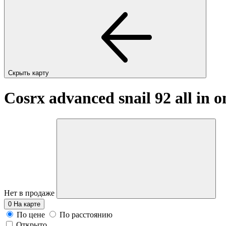
Скрыть карту
Cosrx advanced snail 92 all in 
Нет в продаже
0
На карте
По цене
По расстоянию
Открыто