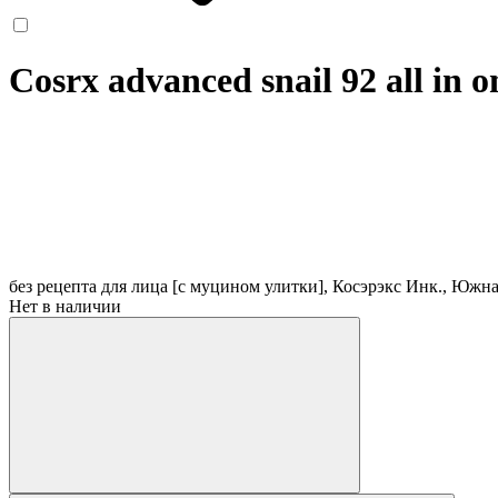
Cosrx advanced snail 92 all in 
без рецепта
для лица [с муцином улитки], Косэрэкс Инк., Южн
Нет в наличии