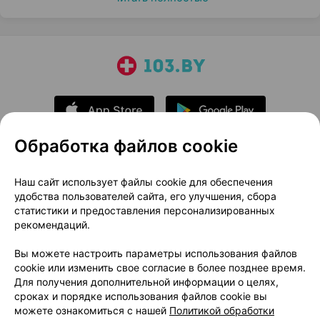
Обработка файлов cookie
О проекте
Новости проекта
Наш сайт использует файлы cookie для обеспечения
удобства пользователей сайта, его улучшения, сбора
Размещение рекламы
Медицинский маркетинг
статистики и предоставления персонализированных
Публичный договор
Доставка
рекомендаций.
Пользовательское соглашение
Вы можете настроить параметры использования файлов
Способы оплаты
Вакансии
Партнеры
cookie или изменить свое согласие в более позднее время.
Написать руководителю 103.by
Для получения дополнительной информации о целях,
сроках и порядке использования файлов cookie вы
Написать в поддержку
можете ознакомиться с нашей
Политикой обработки