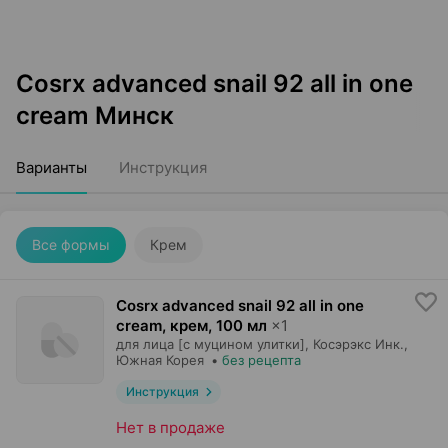
Cosrx advanced snail 92 all in one
cream Минск
Варианты
Инструкция
Все формы
Крем
Cosrx advanced snail 92 all in one
cream, крем
,
100 мл
×
1
для лица [с муцином улитки],
Косэрэкс Инк.
,
Южная Корея
•
без рецепта
Инструкция
Нет в продаже