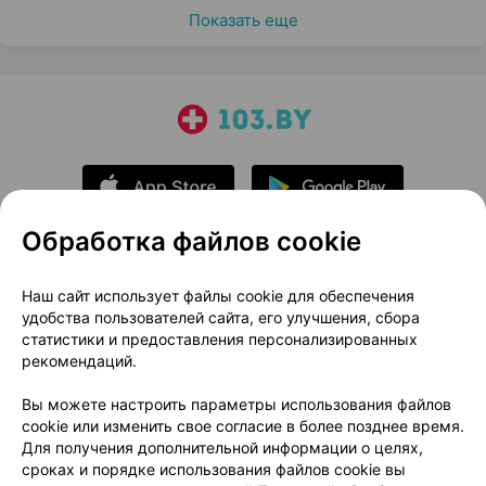
Показать еще
Обработка файлов cookie
О проекте
Новости проекта
Наш сайт использует файлы cookie для обеспечения
удобства пользователей сайта, его улучшения, сбора
Размещение рекламы
Медицинский маркетинг
статистики и предоставления персонализированных
Публичный договор
Доставка
рекомендаций.
Пользовательское соглашение
Вы можете настроить параметры использования файлов
Способы оплаты
Вакансии
Партнеры
cookie или изменить свое согласие в более позднее время.
Написать руководителю 103.by
Для получения дополнительной информации о целях,
сроках и порядке использования файлов cookie вы
Написать в поддержку