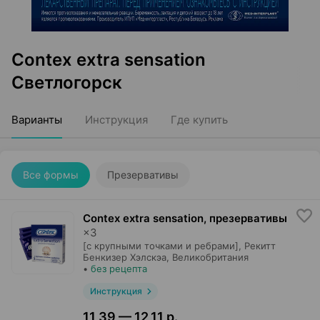
Contex extra sensation
Светлогорск
Варианты
Инструкция
Где купить
Все формы
Презервативы
Contex extra sensation, презервативы
×
3
[с крупными точками и ребрами],
Рекитт
Бенкизер Хэлскэа
, Великобритания
•
без рецепта
Инструкция
11,39 — 12,11 р.