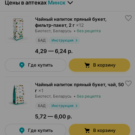
Цены в аптеках
Минск
Чайный напиток пряный букет,
фильтр-пакет
,
2 г
×
12
Биотест
, Беларусь
•
без рецепта
БАД
Инструкция
4,29 — 6,24 р.
Где купить
В корзину
Чайный напиток пряный букет, чай
,
50
г
×
1
Биотест
, Беларусь
•
без рецепта
БАД
Инструкция
5,72 — 6,00 р.
Где купить
В корзину