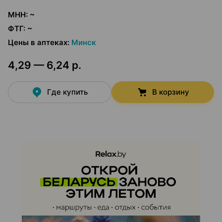
МНН
:
~
ФТГ
:
~
Цены в аптеках
:
Минск
4,29 — 6,24 р.
Где купить
В корзину