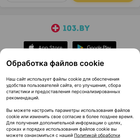
Обработка файлов cookie
О проекте
Новости проекта
Наш сайт использует файлы cookie для обеспечения
удобства пользователей сайта, его улучшения, сбора
Размещение рекламы
Медицинский маркетинг
статистики и предоставления персонализированных
Публичный договор
Доставка
рекомендаций.
Пользовательское соглашение
Вы можете настроить параметры использования файлов
Способы оплаты
Вакансии
Партнеры
cookie или изменить свое согласие в более позднее время.
Написать руководителю 103.by
Для получения дополнительной информации о целях,
сроках и порядке использования файлов cookie вы
Написать в поддержку
можете ознакомиться с нашей
Политикой обработки
Персональные настройки Cookie