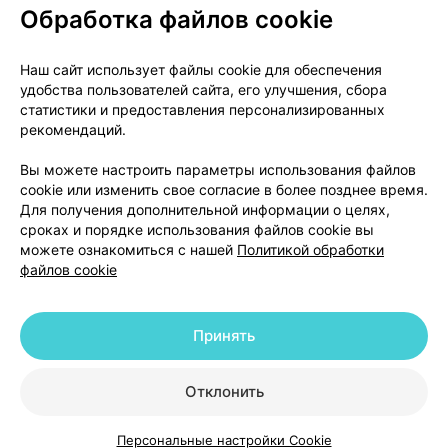
Обработка файлов cookie
О проекте
Новости проекта
Наш сайт использует файлы cookie для обеспечения
удобства пользователей сайта, его улучшения, сбора
Размещение рекламы
Медицинский маркетинг
статистики и предоставления персонализированных
Публичный договор
Доставка
рекомендаций.
Пользовательское соглашение
Вы можете настроить параметры использования файлов
Способы оплаты
Вакансии
Партнеры
cookie или изменить свое согласие в более позднее время.
Написать руководителю 103.by
Для получения дополнительной информации о целях,
сроках и порядке использования файлов cookie вы
Написать в поддержку
можете ознакомиться с нашей
Политикой обработки
Персональные настройки Cookie
файлов cookie
Обработка персональных данных
Принять
© 2026 ООО «Артокс Лаб», УНП 191700409 | 220012, Республика Беларусь,
г. Минск, улица Толбухина, 2, пом. 16 | help@103.by
|
Служба поддержки
+375 291212755
Отклонить
Персональные настройки Cookie