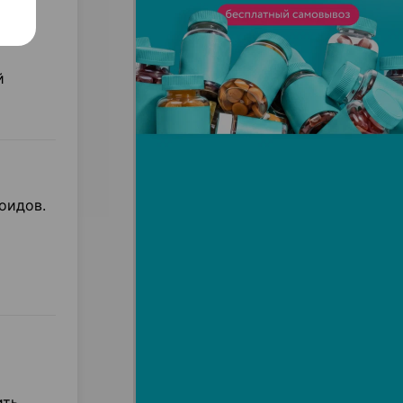
й
оидов.
ть.