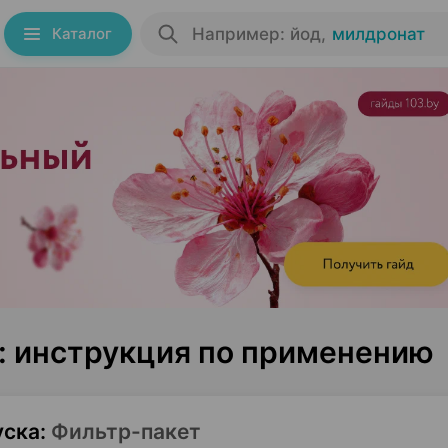
Каталог
Например: йод
,
милдронат
: инструкция по применению
уска
:
Фильтр-пакет