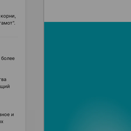
 корни,
амот".
 более
тва
бщий
вное и
ых