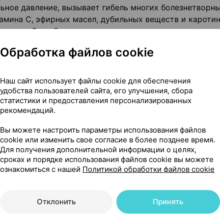
ьное давление, вызывает гибель многих болезнетворн
амина С, эфирных масел, дубильных веществ и кароти
ечения. Она обладает антисептическими, ранозаживл
ельными свойствами. Применение календулы при мас
Обработка файлов cookie
шает иммунитет.
толяющее, противосудорожное, противовоспалительное
Наш сайт использует файлы cookie для обеспечения
я при женских болезнях для остановки кровотечения 
удобства пользователей сайта, его улучшения, сбора
статистики и предоставления персонализированных
м, особенно при спастических менструациях и
рекомендаций.
Вы можете настроить параметры использования файлов
ца оказывает выраженное седативное действие, ромаш
cookie или изменить свое согласие в более позднее время.
ительное, антисептическое действие, календула улучш
Для получения дополнительной информации о целях,
сроках и порядке использования файлов cookie вы можете
теки, пион оказывает болеутоляющее и
ознакомиться с нашей
Политикой обработки файлов cookie
Отклонить
Принять
 трав, входящих в состав, собираются на Алтае или
ях Эвалар в экологически чистых предгорьях Алтая б