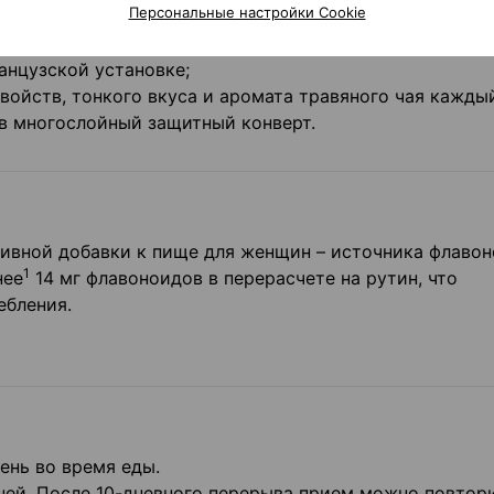
Персональные настройки Cookie
;
чаев обеспечивается мягким способом обработки –
анцузской установке;
войств, тонкого вкуса и аромата травяного чая кажды
в многослойный защитный конверт.
тивной добавки к пище для женщин – источника флавон
1
нее
14 мг флавоноидов в перерасчете на рутин, что
ебления.
ень во время еды.
ней. После 10-дневного перерыва прием можно повтори