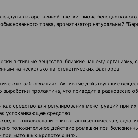
лендулы лекарственной цветки, пиона белоцветкового
обыкновенного трава, ароматизатор натуральный "Берг
ески активные вещества, близкие нашему организму, с
енным на несколько патогенетических факторов
гических заболеваниях. Активные действующие вещес
 выработки пролактина, что приводит в равновесие о
 как средство для регулирования менструаций при их
как успокаивающее средство.
кое, противовоспалительное, антисептическое, седати
чено положительное действие ромашки при болезненн
– при маточных кровотечениях.