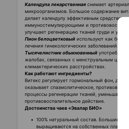
Календула лекарственная
снимает артериал
микроорганизмов. Большое содержание вит
делает календулу эффективным средством л
иммуностимулирующими и противовоспалит
улучшает регенерацию тканей груди и улуч
Пион белоцветковый
используют как болеу
лечения гинекологических заболеваний.
Тысячелистник обыкновенный
употребляетс
жалобах, связанных с менструальным цикло
климактерических расстройствах.
Как работают ингредиенты?
Витекс регулирует гормональный фон, души
оказывает спазмолитическое, противовоспал
процессы регенерации тканей, уменьшает о
противовоспалительное действие.
Достоинства чаев «Эвалар БИО»
100% натуральный состав. Большинство
выращиваются на собственных плантаци