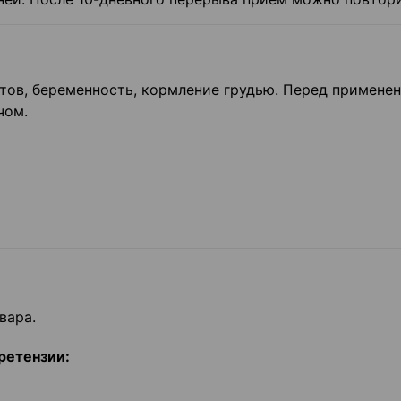
ов, беременность, кормление грудью. Перед примене
чом.
вара.
ретензии: