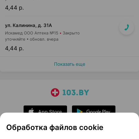
4,44 р.
ул. Калинина, д. 31А
Искамед ООО Аптека №15
Закрыто
уточняйте
обновл. вчера
4,44 р.
Показать еще
Обработка файлов cookie