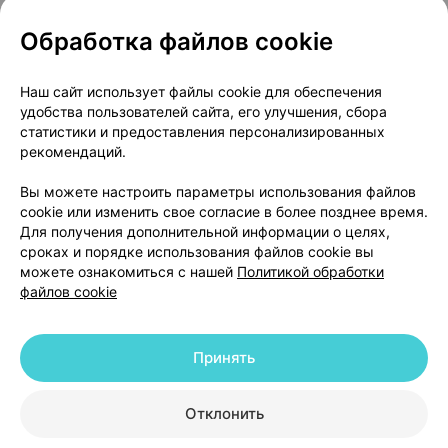
Обработка файлов cookie
Популярные товары
Наш сайт использует файлы cookie для обеспечения
удобства пользователей сайта, его улучшения, сбора
статистики и предоставления персонализированных
рекомендаций.
Вы можете настроить параметры использования файлов
cookie или изменить свое согласие в более позднее время.
Для получения дополнительной информации о целях,
сроках и порядке использования файлов cookie вы
Канефрон форте
,
Циклодинон
,
Энтерол
,
кап
можете ознакомиться с нашей
Политикой обработки
таблетки
×
30
таблетки
×
30
250 мг
×
30
файлов cookie
от 27,30 р.
от 25,72 р.
от 27,83 р
Принять
В корзину
В корзину
В ко
Отклонить