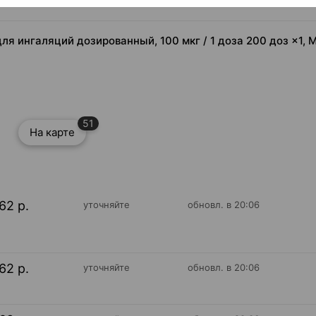
 для ингаляций дозированный, 100 мкг / 1 доза 200 доз ×1, 
51
На карте
62 р.
уточняйте
обновл. в 20:06
62 р.
уточняйте
обновл. в 20:06