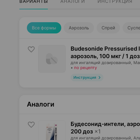
ВАРИАНТЫ
АНАЛОГИ
ИНСТРУКЦИЯ
Все формы
Аэрозоль
Спрей
Сусп
Budesonide Pressurised I
аэрозоль
,
100 мкг / 1 до
для ингаляций дозированный,
Ма
•
по рецепту
Инструкция
Аналоги
Будесонид-интели, аэр
200 доз
×
1
для ингаляций дозированный,
Ал