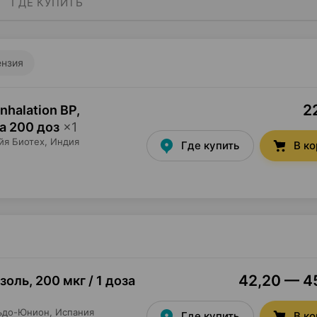
ГДЕ КУПИТЬ
ензия
2
nhalation BP,
за 200 доз
×
1
йя Биотех
, Индия
Где купить
В к
42,20 — 45
озоль
,
200 мкг / 1 доза
ьдо-Юнион
, Испания
Где купить
В к