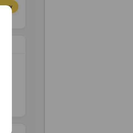
орзину
Майя