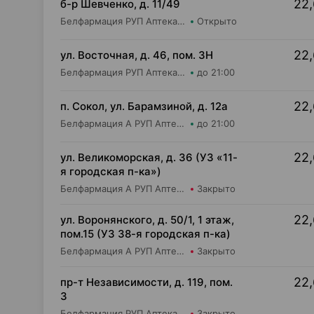
22,
б-р Шевченко, д. 11/49
Белфармация РУП Аптека №36 (дежурная)
Открыто
22,
ул. Восточная, д. 46, пом. 3Н
Белфармация РУП Аптека №65
до 21:00
22,
п. Сокол, ул. Барамзиной, д. 12а
Белфармация А РУП Аптека №54
до 21:00
22,
ул. Великоморская, д. 36 (УЗ «11-
я городская п-ка»)
Белфармация А РУП Аптека №5
Закрыто
22,
ул. Воронянского, д. 50/1, 1 этаж,
пом.15 (УЗ 38-я городская п-ка)
Белфармация А РУП Аптека №8
Закрыто
22,
пр-т Независимости, д. 119, пом.
3
Белфармация РУП Аптека №17
Закрыто