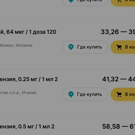
33,26 — 39
ей
,
64 мкг / 1 доза 120
-Юнион
, Испания
Где купить
В к
41,32 — 44
пензия
,
0.25 мг / 1 мл 2
етик с.п.а.
, Италия
Где купить
В к
58,58 — 61
пензия
,
0.5 мг / 1 мл 2