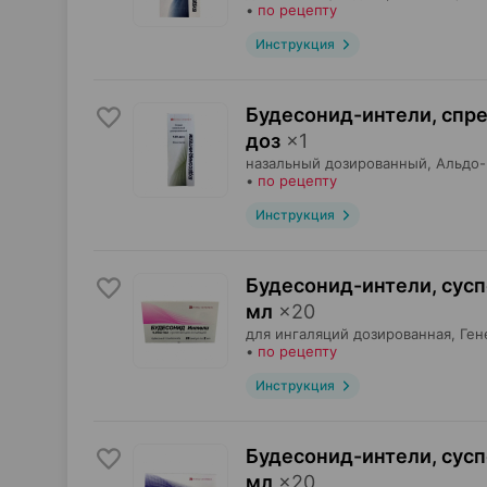
•
по рецепту
Инструкция
Будесонид-интели, спр
доз
×
1
назальный дозированный,
Альдо
•
по рецепту
Инструкция
Будесонид-интели, сус
мл
×
20
для ингаляций дозированная,
Ген
•
по рецепту
Инструкция
Будесонид-интели, сус
мл
×
20