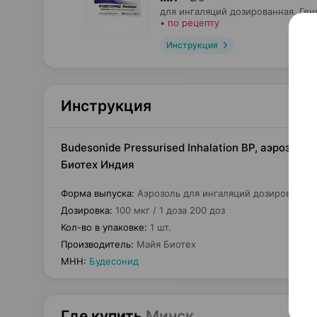
для ингаляций дозированная,
Ген
•
по рецепту
Инструкция
Инструкция
Budesonide Pressurised Inhalation BP, аэрозоль
Биотех Индия
Форма выпуска
:
Аэрозоль для ингаляций дозированны
Дозировка
:
100 мкг / 1 доза 200 доз
Кол-во в упаковке
:
1 шт.
Производитель
:
Майя Биотех
МНН
:
Будесонид
Где купить
Минск