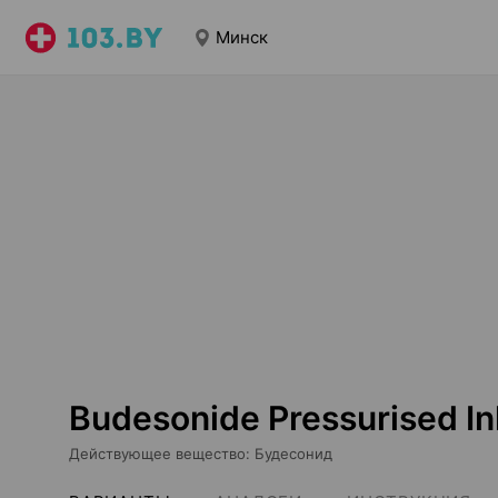
Минск
Budesonide Pressurised In
Действующее вещество
:
Будесонид