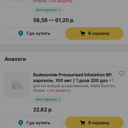
Италия
•
по рецепту
Инструкция
58,58 — 61,20 р.
Где купить
В корзину
Аналоги
Budesonide Pressurised Inhalation BP,
аэрозоль
,
100 мкг / 1 доза 200 доз
×
1
для ингаляций дозированный,
Майя Биотех
,
Индия
•
по рецепту
Инструкция
22,62 р.
Где купить
В корзину