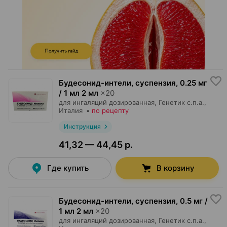
Будесонид-интели, суспензия
,
0.25 мг
/ 1 мл 2 мл
×
20
для ингаляций дозированная,
Генетик с.п.а.
,
Италия
•
по рецепту
Инструкция
41,32 — 44,45 р.
Где купить
В корзину
Будесонид-интели, суспензия
,
0.5 мг /
1 мл 2 мл
×
20
для ингаляций дозированная,
Генетик с.п.а.
,