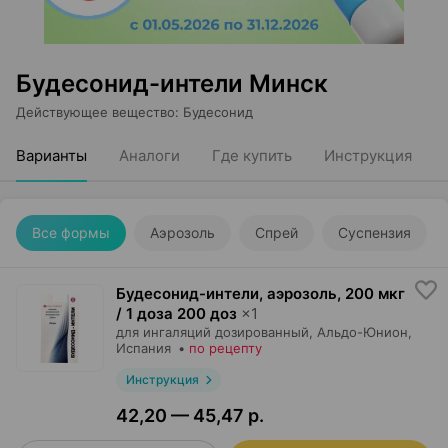
Будесонид-интели Минск
Действующее вещество
:
Будесонид
Варианты
Аналоги
Где купить
Инструкция
Все формы
Аэрозоль
Спрей
Суспензия
Будесонид-интели, аэрозоль
,
200 мкг
/ 1 доза 200 доз
×
1
для ингаляций дозированный,
Альдо-Юнион
,
Испания
•
по рецепту
Инструкция
42,20 — 45,47 р.