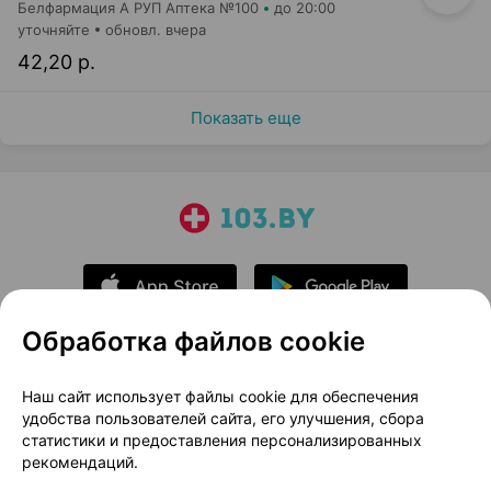
Белфармация А РУП Аптека №100
до 20:00
уточняйте
обновл. вчера
42,20 р.
Показать еще
Обработка файлов cookie
О проекте
Новости проекта
Наш сайт использует файлы cookie для обеспечения
удобства пользователей сайта, его улучшения, сбора
Размещение рекламы
Медицинский маркетинг
статистики и предоставления персонализированных
Публичный договор
Доставка
рекомендаций.
Пользовательское соглашение