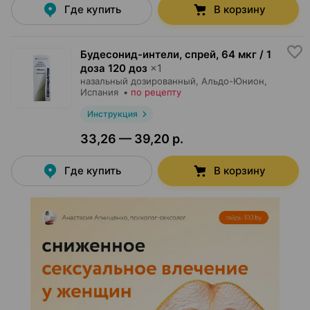
Где купить
В корзину
Будесонид-интели, спрей
,
64 мкг / 1
доза 120 доз
×
1
назальный дозированный,
Альдо-Юнион
,
Испания
•
по рецепту
Инструкция
33,26 — 39,20 р.
Где купить
В корзину