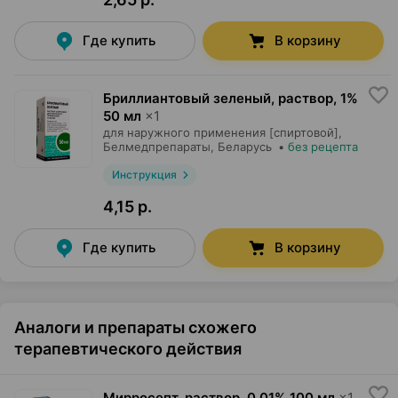
Где купить
В корзину
Бриллиантовый зеленый, раствор
,
1%
50 мл
×
1
для наружного применения [спиртовой],
Белмедпрепараты
, Беларусь
•
без рецепта
Инструкция
4,15 р.
Где купить
В корзину
Аналоги и препараты схожего
терапевтического действия
Мирросепт, раствор
,
0.01% 100 мл
×
1