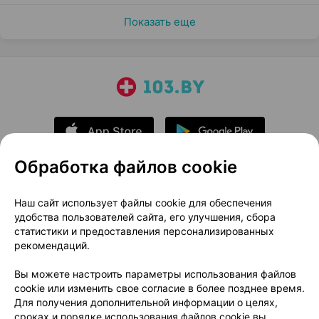
Показать еще
Обработка файлов cookie
О проекте
Новости проекта
Наш сайт использует файлы cookie для обеспечения
удобства пользователей сайта, его улучшения, сбора
Размещение рекламы
Медицинский маркетинг
статистики и предоставления персонализированных
Публичный договор
Доставка
рекомендаций.
Пользовательское соглашение
Вы можете настроить параметры использования файлов
Способы оплаты
Вакансии
Партнеры
cookie или изменить свое согласие в более позднее время.
Написать руководителю 103.by
Для получения дополнительной информации о целях,
сроках и порядке использования файлов cookie вы