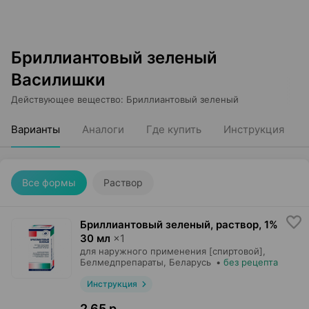
Бриллиантовый зеленый
Василишки
Действующее вещество
:
Бриллиантовый зеленый
Варианты
Аналоги
Где купить
Инструкция
Все формы
Раствор
Бриллиантовый зеленый, раствор
,
1%
30 мл
×
1
для наружного применения [спиртовой],
Белмедпрепараты
, Беларусь
•
без рецепта
Инструкция
2,65 р.