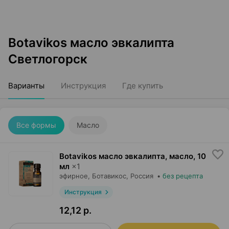
Botavikos масло эвкалипта
Светлогорск
Варианты
Инструкция
Где купить
Все формы
Масло
Botavikos масло эвкалипта, масло
,
10
мл
×
1
эфирное,
Ботавикос
, Россия
•
без рецепта
Инструкция
12,12 р.