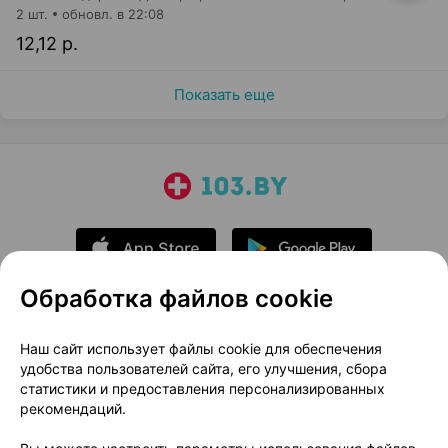
2 шт.
обновл. в 22:08
12,12 р.
Показать еще
Обработка файлов cookie
О проекте
Новости проекта
Наш сайт использует файлы cookie для обеспечения
удобства пользователей сайта, его улучшения, сбора
Размещение рекламы
Медицинский маркетинг
статистики и предоставления персонализированных
Публичный договор
Доставка
рекомендаций.
Пользовательское соглашение