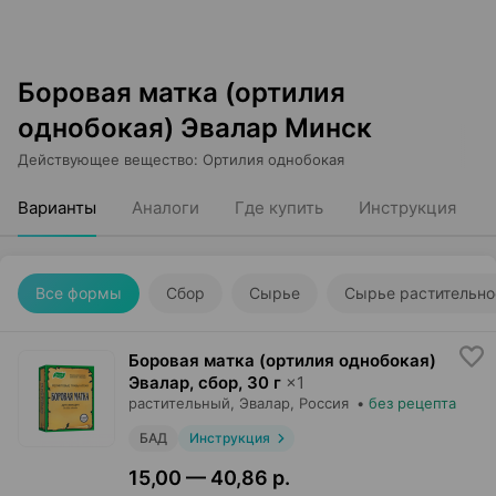
Боровая матка (ортилия
однобокая) Эвалар Минск
Действующее вещество
:
Ортилия однобокая
Варианты
Аналоги
Где купить
Инструкция
Все формы
Сбор
Сырье
Сырье растительно
Боровая матка (ортилия однобокая)
Эвалар, сбор
,
30 г
×
1
растительный,
Эвалар
, Россия
•
без рецепта
БАД
Инструкция
15,00 — 40,86 р.