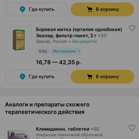
Где купить
В корзину
Боровая матка (ортилия однобокая)
Эвалар, фильтр-пакет
,
2 г
×
20
Эвалар
, Россия
•
без рецепта
БАД
Инструкция
16,78 — 42,35 р.
Где купить
В корзину
Аналоги и препараты схожего
терапевтического действия
Климадинон, таблетки
×
60
покрытые пленочной оболочкой,