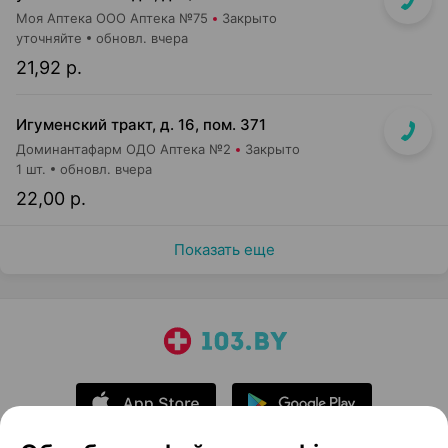
Моя Аптека ООО Аптека №75
Закрыто
уточняйте
обновл. вчера
21,92 р.
Игуменский тракт, д. 16, пом. 371
Доминантафарм ОДО Аптека №2
Закрыто
1 шт.
обновл. вчера
22,00 р.
Показать еще