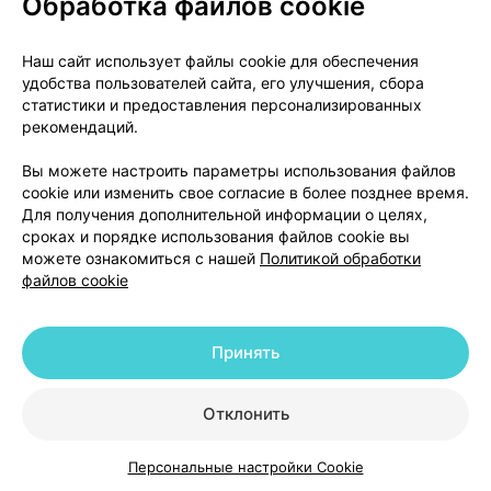
Обработка файлов cookie
О проекте
Новости проекта
Наш сайт использует файлы cookie для обеспечения
удобства пользователей сайта, его улучшения, сбора
Размещение рекламы
Медицинский маркетинг
статистики и предоставления персонализированных
Публичный договор
Доставка
рекомендаций.
Пользовательское соглашение
Вы можете настроить параметры использования файлов
Способы оплаты
Вакансии
Партнеры
cookie или изменить свое согласие в более позднее время.
Написать руководителю 103.by
Для получения дополнительной информации о целях,
сроках и порядке использования файлов cookie вы
Написать в поддержку
можете ознакомиться с нашей
Политикой обработки
Персональные настройки Cookie
файлов cookie
Обработка персональных данных
Принять
© 2026 ООО «Артокс Лаб», УНП 191700409 | 220012, Республика Беларусь,
г. Минск, улица Толбухина, 2, пом. 16 | help@103.by
|
Служба поддержки
+375 291212755
Отклонить
Персональные настройки Cookie
Каталог
Корзина
Избранное
Профиль