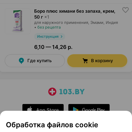
Боро плюс химани без запаха, крем
,
50 г
×
1
для наружного применения,
Эмами
, Индия
•
без рецепта
Инструкция
6,10 — 14,26 р.
Где купить
В корзину
Обработка файлов cookie