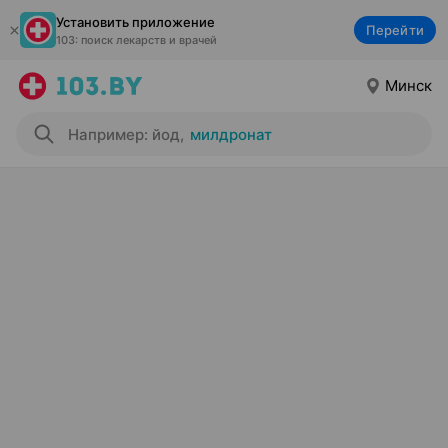
Установить приложение
Перейти
103: поиск лекарств и врачей
Минск
Например: йод
,
милдронат