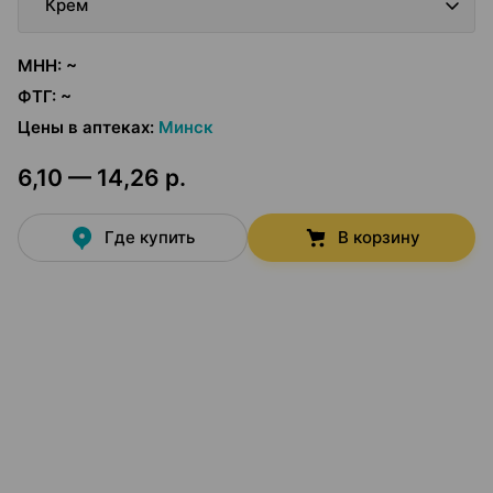
Крем
МНН
:
~
ФТГ
:
~
Цены в аптеках
:
Минск
6,10 — 14,26 р.
Где купить
В корзину