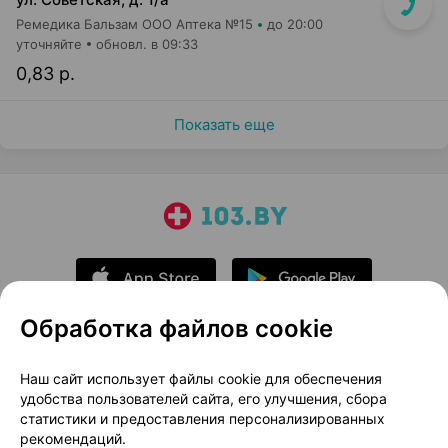
Ремедика Бальзам ООО Аптека №15
до 20:00
уточняйте
обновл. в 09:33
0,83 р.
Показать еще
Обработка файлов cookie
О проекте
Новости проекта
Наш сайт использует файлы cookie для обеспечения
удобства пользователей сайта, его улучшения, сбора
Размещение рекламы
Медицинский маркетинг
статистики и предоставления персонализированных
Публичный договор
Доставка
рекомендаций.