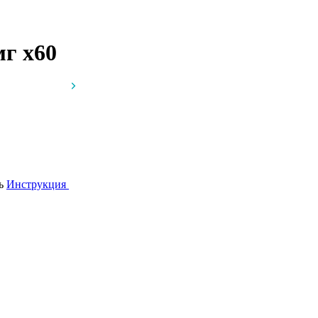
 мг
x60
сь
Инструкция