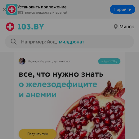
Установить приложение
Перейти
103: поиск лекарств и врачей
Минск
Например: йод
,
милдронат