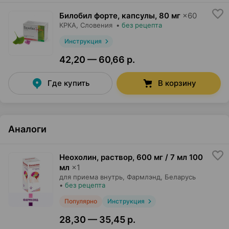
Билобил форте, капсулы
,
80 мг
×
60
КРКА
, Словения
•
без рецепта
Инструкция
42,20 — 60,66 р.
Где купить
В корзину
Аналоги
Неохолин, раствор
,
600 мг / 7 мл 100
мл
×
1
для приема внутрь,
Фармлэнд
, Беларусь
•
без рецепта
Популярно
Инструкция
28,30 — 35,45 р.