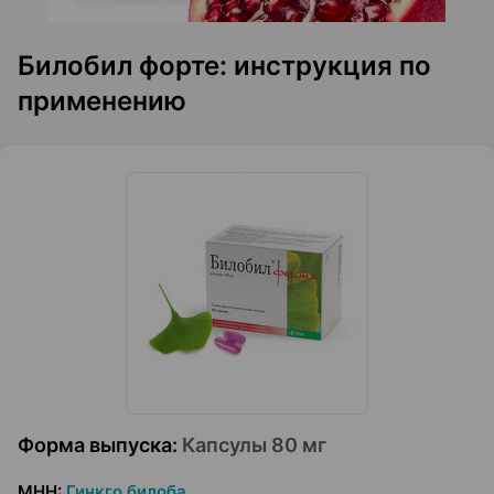
Билобил форте: инструкция по
применению
Форма выпуска
:
Капсулы 80 мг
МНН
:
Гинкго билоба