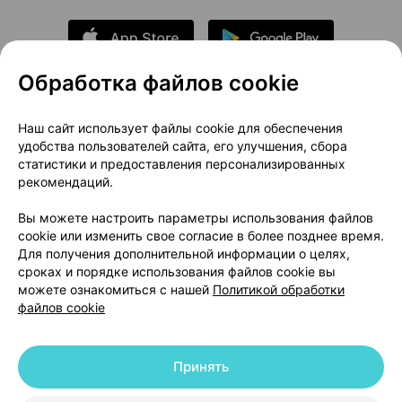
Обработка файлов cookie
О проекте
Новости проекта
Наш сайт использует файлы cookie для обеспечения
удобства пользователей сайта, его улучшения, сбора
Размещение рекламы
Медицинский маркетинг
статистики и предоставления персонализированных
Публичный договор
Доставка
рекомендаций.
Пользовательское соглашение
Вы можете настроить параметры использования файлов
Способы оплаты
Вакансии
Партнеры
cookie или изменить свое согласие в более позднее время.
Написать руководителю 103.by
Для получения дополнительной информации о целях,
сроках и порядке использования файлов cookie вы
Написать в поддержку
можете ознакомиться с нашей
Политикой обработки
Персональные настройки Cookie
файлов cookie
Обработка персональных данных
Принять
© 2026 ООО «Артокс Лаб», УНП 191700409 | 220012, Республика Беларусь,
г. Минск, улица Толбухина, 2, пом. 16 | help@103.by
|
Служба поддержки