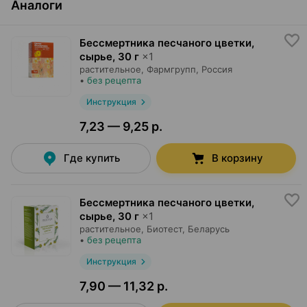
Аналоги
Бессмертника песчаного цветки,
сырье
,
30 г
×
1
растительное,
Фармгрупп
, Россия
•
без рецепта
Инструкция
7,23 — 9,25 р.
Где купить
В корзину
Бессмертника песчаного цветки,
сырье
,
30 г
×
1
растительное,
Биотест
, Беларусь
•
без рецепта
Инструкция
7,90 — 11,32 р.