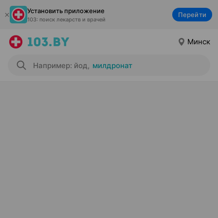
Установить приложение
Перейти
103: поиск лекарств и врачей
Минск
Например: йод
,
милдронат