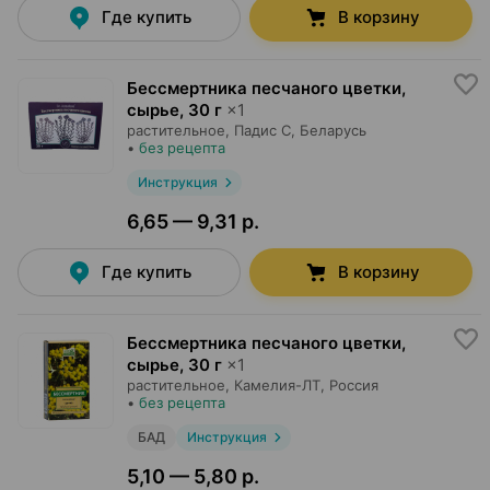
Где купить
В корзину
Бессмертника песчаного цветки,
сырье
,
30 г
×
1
растительное,
Падис С
, Беларусь
•
без рецепта
Инструкция
6,65 — 9,31 р.
Где купить
В корзину
Бессмертника песчаного цветки,
сырье
,
30 г
×
1
растительное,
Камелия-ЛТ
, Россия
•
без рецепта
БАД
Инструкция
5,10 — 5,80 р.