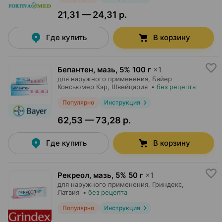
21,31 — 24,31 р.
Где купить
В корзину
Бепантен, мазь
,
5% 100 г
×
1
для наружного применения,
Байер
Консьюмер Кэр
, Швейцария
•
без рецепта
Популярно
Инструкция
62,53 — 73,28 р.
Где купить
В корзину
Рекреол, мазь
,
5% 50 г
×
1
для наружного применения,
Гриндекс
,
Латвия
•
без рецепта
Популярно
Инструкция