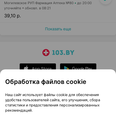
Могилевское РУП Фармация Аптека №80
до 20:00
уточняйте
обновл. в 08:21
39,10 р.
Показать еще
Обработка файлов cookie
О проекте
Новости проекта
Наш сайт использует файлы cookie для обеспечения
удобства пользователей сайта, его улучшения, сбора
Размещение рекламы
Медицинский маркетинг
статистики и предоставления персонализированных
Публичный договор
Доставка
рекомендаций.
Пользовательское соглашение