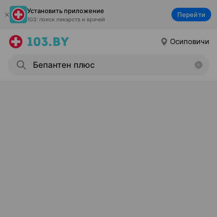
Установить приложение
Перейти
103: поиск лекарств и врачей
Осиповичи