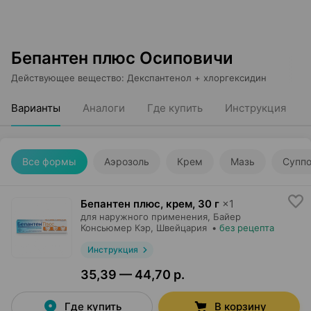
Бепантен плюс Осиповичи
Действующее вещество
:
Декспантенол + хлоргексидин
Варианты
Аналоги
Где купить
Инструкция
Все формы
Аэрозоль
Крем
Мазь
Суппо
Бепантен плюс, крем
,
30 г
×
1
для наружного применения,
Байер
Консьюмер Кэр
, Швейцария
•
без рецепта
Инструкция
35,39 — 44,70 р.
Где купить
В корзину