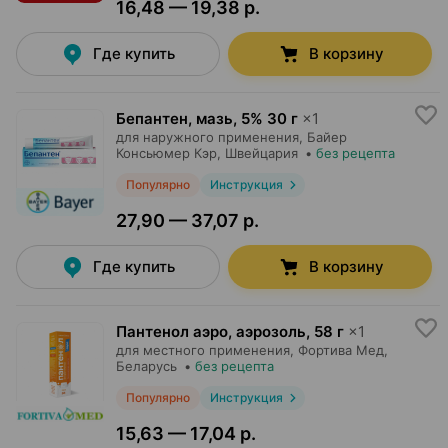
16,48 — 19,38 р.
Где купить
В корзину
Бепантен, мазь
,
5% 30 г
×
1
для наружного применения,
Байер
Консьюмер Кэр
, Швейцария
•
без рецепта
Популярно
Инструкция
27,90 — 37,07 р.
Где купить
В корзину
Пантенол аэро, аэрозоль
,
58 г
×
1
для местного применения,
Фортива Мед
,
Беларусь
•
без рецепта
Популярно
Инструкция
15,63 — 17,04 р.