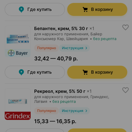
Где купить
В корзину
Бепантен, крем
,
5% 30 г
×
1
для наружного применения,
Байер
Консьюмер Кэр
, Швейцария
•
без рецепта
Популярно
Инструкция
32,42 — 40,79 р.
Где купить
В корзину
Рекреол, крем
,
5% 50 г
×
1
для наружного применения,
Гриндекс
,
Латвия
•
без рецепта
Популярно
Инструкция
15,33 — 16,35 р.