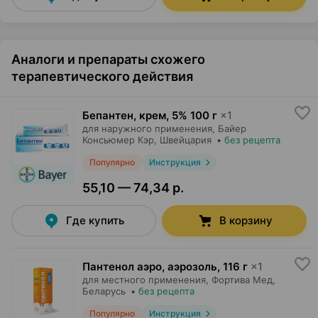
Аналоги и препараты схожего
терапевтического действия
Бепантен, крем
,
5% 100 г
×
1
для наружного применения,
Байер
Консьюмер Кэр
, Швейцария
•
без рецепта
Популярно
Инструкция
55,10 — 74,34 р.
Где купить
В корзину
Пантенол аэро, аэрозоль
,
116 г
×
1
для местного применения,
Фортива Мед
,
Беларусь
•
без рецепта
Популярно
Инструкция