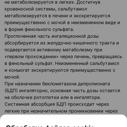
не метаболизируется в легких. Достигнув
кровеносной системы, сальбутамол
метаболизируется в печени и экскретируется
преимущественно с мочой в неизмененном виде и
в форме фенольного сульфата.
Проглоченная часть ингаляционной дозы
абсорбируется из желудочно-кишечного тракта и
подвергается активному метаболизму при
«первом прохождении» через печень, превращаясь
в фенольный сульфат. Неизмененный сальбутамол
и конъюгат экскретируются преимущественно с
мочой.
При назначении беклометазона дипропионата
(БДП) ингаляторно, основная часть дозы остается
на оболочке ротоглотки или в ингаляторе.
Системная абсорбция БДП происходит через
легкие при незначительном проникновении через
слизистую дыхательных путей. Его абсорбции
легкими предшествует интенсивная конверсия в