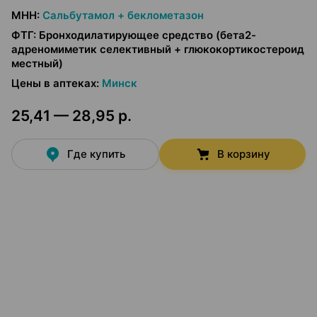
МНН
:
Сальбутамол + беклометазон
ФТГ
:
Бронходилатирующее средство (бета2-
адреномиметик селективный + глюкокортикостероид
местный)
Цены в аптеках
:
Минск
25,41 — 28,95 р.
Где купить
В корзину