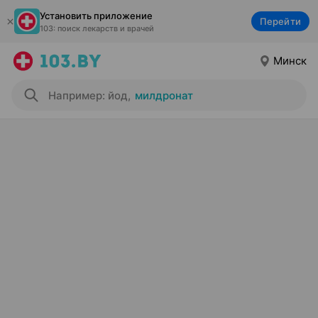
Установить приложение
Перейти
103: поиск лекарств и врачей
Минск
Например: йод
,
милдронат