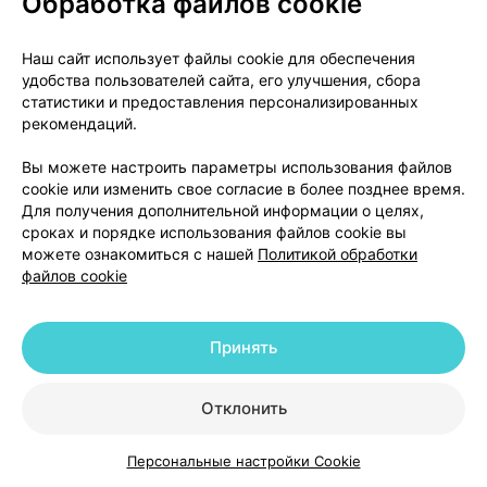
Обработка файлов cookie
его активный метаболит Б-17-МП, системная
абсорбция которого обеспечивается на 36% за
Наш сайт использует файлы cookie для обеспечения
счет легких и на 26% за счет всасывания органами
удобства пользователей сайта, его улучшения, сбора
ЖКТ проглоченной части ингаляционной дозы.
статистики и предоставления персонализированных
Абсолютная биодоступность после ингаляторного
рекомендаций.
введения составляет 2% для неизмененной
Вы можете настроить параметры использования файлов
фракции (БДП) и 62% для его активного
cookie или изменить свое согласие в более позднее время.
метаболита (Б-17-МП). Связь БДП с белками
Для получения дополнительной информации о целях,
плазмы достаточно высокая (0,3 часа при tmax).
сроках и порядке использования файлов cookie вы
Б-17-МП абсорбируется медленнее (1 час при t
).
можете ознакомиться с нашей
Политикой обработки
max
файлов cookie
Выведение БДП и Б-17-МП характеризуется
высоким показателем клиренса (150 и 120 л/ч) при
Т1/2 равным 0,5 и 2,7 часа соответственно.
Принять
Препарат после его абсорбции экскретируется в
количестве менее 2% от всей дозы с калом (60%) и
остаток с мочой.
Отклонить
Список вспомогательных веществ
Персональные настройки Cookie
Каталог
Корзина
Избранное
Профиль
Олеиновая кислота, этанол, 1,1,1,2-тетрафторэтан