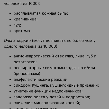
человека из 1000):
расплывчатая кожная сыпь;
крапивница;
зуд;
эритема.
Очень редкие
(могут возникать не более чем у
одного человека из 10 000):
ангионевротический отек глаз, лица, губ и
ротоглотки;
респираторные симптомы (одышка и/или
бронхоспазм);
анафилактические реакции;
синдром Кушинга, кушингоидные признаки;
угнетение функции надпочечников;
задержка роста у детей и подростков;
снижение минерализации костей;
катаракта и глаукома;