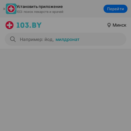
Установить приложение
Перейти
103: поиск лекарств и врачей
Минск
Например: йод
,
милдронат