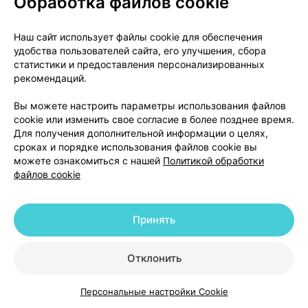
Обработка файлов cookie
получить больше сведений о безопасности
препарата.
Наш сайт использует файлы cookie для обеспечения
удобства пользователей сайта, его улучшения, сбора
статистики и предоставления персонализированных
рекомендаций.
Хранение и срок годности
Вы можете настроить параметры использования файлов
Храните препарат в недоступном для ребенка
cookie или изменить свое согласие в более позднее время.
месте так, чтобы ребенок не мог увидеть его!
Для получения дополнительной информации о целях,
3 года.
сроках и порядке использования файлов cookie вы
Не использовать после истечения срока годности,
можете ознакомиться с нашей
Политикой обработки
файлов cookie
указанного на упаковке.
Датой истечения срока годности является
последний день данного месяца.
Принять
Не допускается: воздействие на баллон прямых
солнечных лучей; прокалывание баллона; баллон
нельзя разбирать, бросать в огонь, даже если он
Отклонить
пуст.
Не хранить при температуре выше 25 °С. Не
Персональные настройки Cookie
Каталог
Корзина
Избранное
Профиль
замораживать.